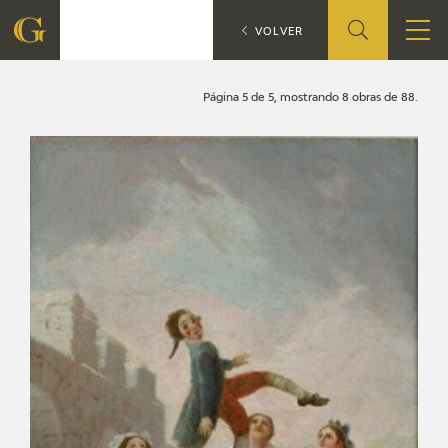
Búsqueda
CATÁLOGO
VOLVER
FUNDACIÓN
Página 5 de 5, mostrando 8 obras de 88.
QUIENES SOMOS
CENTRO DE INVESTIGACIÓN Y DOCUMENTACIÓN
ACCIÓN CORPORATIVA
SEDE
CONTACTO
PROGRAMACIÓN