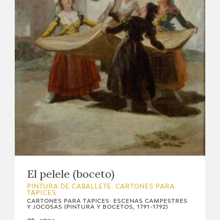
EXPOSICIONES
ACTIVIDADES
ACTUALIDAD
SALA DE PRENSA
BLOG CUADERNO ITALIANO
FRANCISCO DE GOYA
BIOGRAFÍA
El pelele (boceto)
CRONOLOGÍA
PINTURA DE CABALLETE. CARTONES PARA
TAPICES
CARTONES PARA TAPICES: ESCENAS CAMPESTRES
Y JOCOSAS (PINTURA Y BOCETOS, 1791-1792)
EL VIAJE DE GOYA