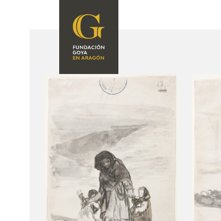
FOUNDATION
A
QUIENES
EXPOSICIONES
SOMOS
CIDG
ACTIVIDADES
CORPORATE
ACTION
SEDE
CONTACT