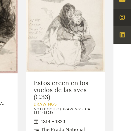
Visi
You
Visi
Ins
Visi
Lin
Estos creen en los
vuelos de las aves
(C.33)
A.
DRAWINGS
NOTEBOOK C (DRAWINGS, CA.
1814-1823)
1814 - 1823
The Prado National