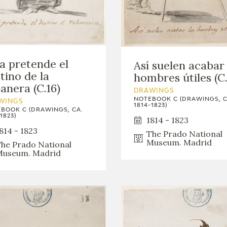
GOYA
a pretende el
Así suelen acabar 
tino de la
hombres útiles (C.
anera (C.16)
DRAWINGS
NOTEBOOK C (DRAWINGS, C
WINGS
1814-1823)
BOOK C (DRAWINGS, CA.
1823)
1814 - 1823
814 - 1823
The Prado National
Museum. Madrid
he Prado National
useum. Madrid