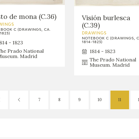
to de mona (C.36)
Visión burlesca
(C.39)
WINGS
BOOK C (DRAWINGS, CA.
1823)
DRAWINGS
NOTEBOOK C (DRAWINGS, C
814 - 1823
1814-1823)
he Prado National
1814 - 1823
useum. Madrid
The Prado National
Museum. Madrid
7
8
9
10
11