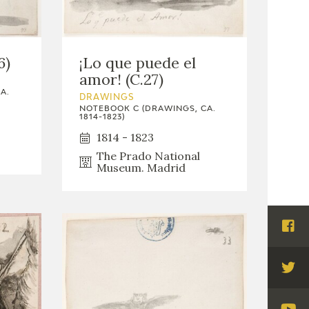
6)
¡Lo que puede el
amor! (C.27)
A.
DRAWINGS
NOTEBOOK C (DRAWINGS, CA.
1814-1823)
1814 - 1823
The Prado National
Museum. Madrid
Visi
Fac
Visi
Twi