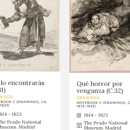
lo encontrarás
Qué horror por
31)
venganza (C.32)
WINGS
DRAWINGS
BOOK C (DRAWINGS, CA.
NOTEBOOK C (DRAWINGS, C
1823)
1814-1823)
814 - 1823
1814 - 1823
he Prado National
The Prado National
useum. Madrid
Museum. Madrid