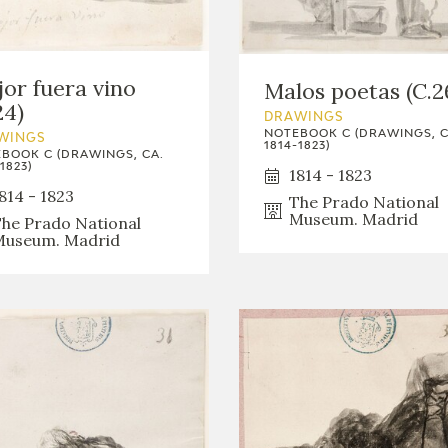
or fuera vino
Malos poetas (C.2
24)
DRAWINGS
NOTEBOOK C (DRAWINGS, C
WINGS
1814-1823)
BOOK C (DRAWINGS, CA.
1823)
1814 - 1823
814 - 1823
The Prado National
Museum. Madrid
he Prado National
useum. Madrid