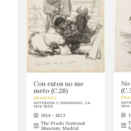
No 
Con estos no me
(C.
meto (C.28)
DRA
DRAWINGS
NOTE
NOTEBOOK C (DRAWINGS, CA.
1814-
1814-1823)
1
1814 - 1823
T
The Prado National
M
Museum. Madrid