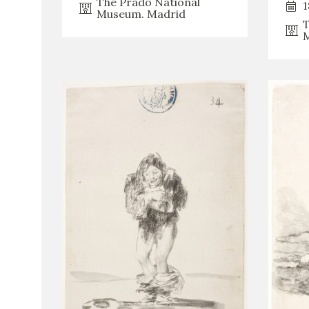
The Prado National
1
Museum. Madrid
T
M