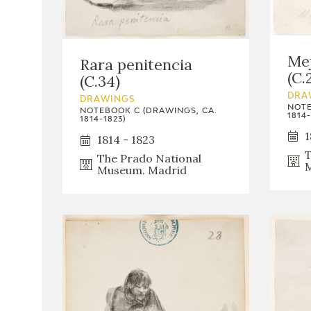
Mej
Rara penitencia
(C.
(C.34)
DRA
DRAWINGS
NOTE
NOTEBOOK C (DRAWINGS, CA.
1814-
1814-1823)
1
1814 - 1823
T
The Prado National
M
Museum. Madrid