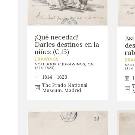
¡Qué necedad!
Est
Darles destinos en la
des
niñez (C.13)
rab
DRAWINGS
DRA
NOTEBOOK C (DRAWINGS, CA.
NOTE
1814-1823)
1814-
1814 - 1823
1
The Prado National
T
Museum. Madrid
M