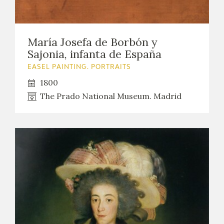
EDUCA
María Josefa de Borbón y
Sajonia, infanta de España
RECURSOS EDUCATIVOS
EASEL PAINTING. PORTRAITS
1800
ARASAAC
The Prado National Museum. Madrid