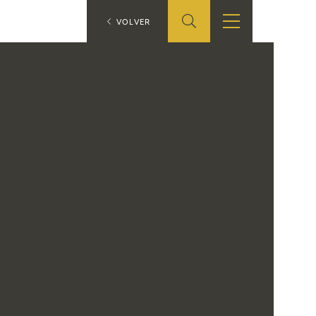
ES
VOLVER
TIENDA
EDUCA
EN
S
TIENDA ONLINE
CEDEA
RECURSOS
EDUCATIVOS
FICHAS ARASAAC