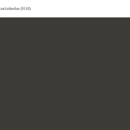
astañuelas (H.61)
ACTUALIDAD
FRANCISCO DE GOYA
EDICIONES
SALA DE
BIOGRAFÍA
PUBLICACIONE
PRENSA
BLOG CUADERNO
CRONOLOGÍA
ITALIANO
EL VIAJE DE GOYA
CATÁLOGO
GOYA EN EL MUNDO
GOYA EN ARAGÓN
PREMIO ARAGÓN