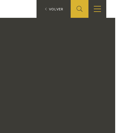
ES
VOLVER
TIENDA
EDUCA
EN
S
TIENDA ONLINE
CEDEA
RECURSOS
EDUCATIVOS
FICHAS ARASAAC