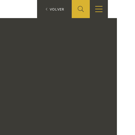
ES
VOLVER
TIENDA
EDUCA
EN
S
TIENDA ONLINE
CEDEA
RECURSOS
EDUCATIVOS
FICHAS ARASAAC