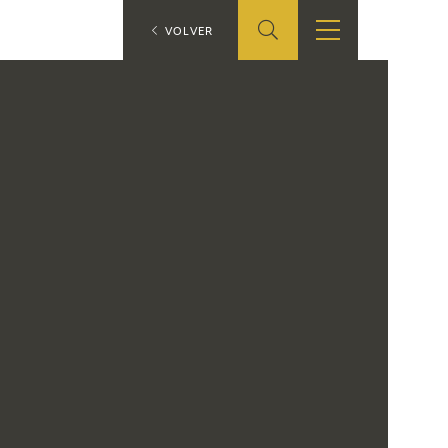
ES
VOLVER
TIENDA
EDUCA
EN
S
TIENDA ONLINE
CEDEA
RECURSOS
EDUCATIVOS
FICHAS ARASAAC