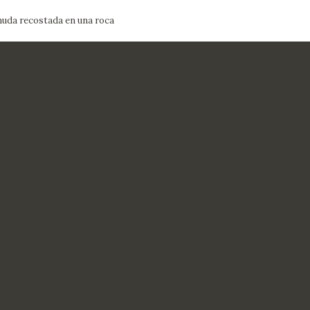
uda recostada en una roca
ACTUALIDAD
FRANCISCO DE GOYA
EDICIONES
SALA DE
BIOGRAFÍA
PUBLICACIONE
PRENSA
BLOG CUADERNO
CRONOLOGÍA
ITALIANO
EL VIAJE DE GOYA
CATÁLOGO
GOYA EN EL MUNDO
GOYA EN ARAGÓN
PREMIO ARAGÓN