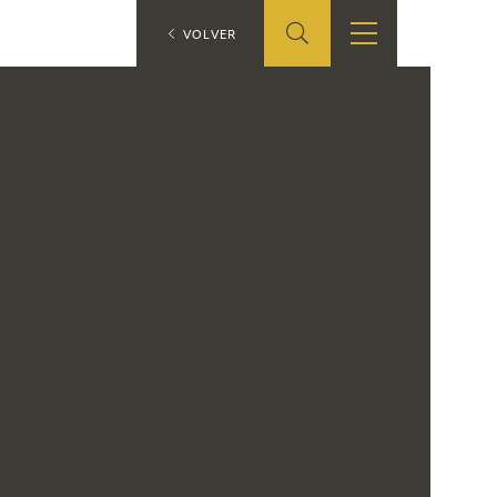
ES
VOLVER
TIENDA
EDUCA
EN
S
TIENDA ONLINE
CEDEA
RECURSOS
EDUCATIVOS
FICHAS ARASAAC