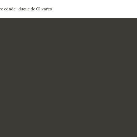
re conde -duque de Olivares
ACTUALIDAD
FRANCISCO DE GOYA
EDICIONES
SALA DE
BIOGRAFÍA
PUBLICACIONE
PRENSA
BLOG CUADERNO
CRONOLOGÍA
ITALIANO
EL VIAJE DE GOYA
CATÁLOGO
GOYA EN EL MUNDO
GOYA EN ARAGÓN
PREMIO ARAGÓN