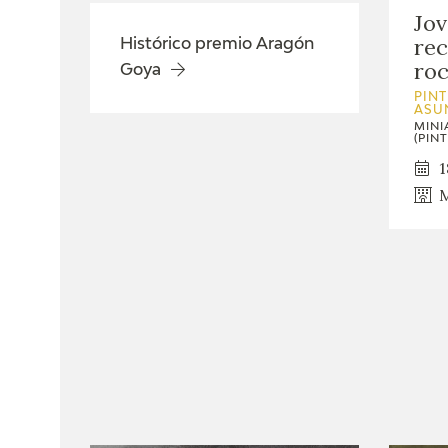
Jo
rec
Histórico premio Aragón
ro
Goya
PINT
ASU
MINI
(PINT
1
M