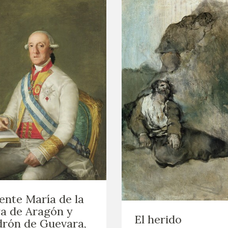
ente María de la
a de Aragón y
El herido
rón de Guevara,