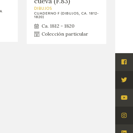
cueva (F.83)
DIBUJOS
LA
CUADERNO F (DIBUJOS, CA. 1812-
1820)
Ca. 1812 - 1820
Colección particular
Visi
Fac
Visi
Twi
Visi
You
Visi
Ins