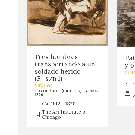
Tres hombres
Pai
transportando a un
y p
soldado herido
DIB
(F_s/n.1)
C
DIBUJOS
C
CUADERNO F (DIBUJOS, CA. 1812-
V
1820)
Ca. 1812 - 1820
The Art Institute of
Chicago