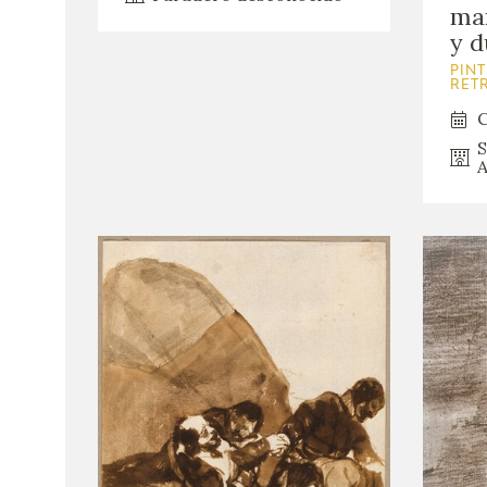
mar
y d
PINT
RET
C
S
A