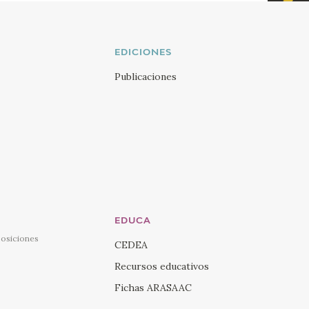
Visi
Twi
Visi
EDICIONES
You
Publicaciones
Visi
Ins
Visi
Lin
EDUCA
posiciones
CEDEA
Recursos educativos
Fichas ARASAAC