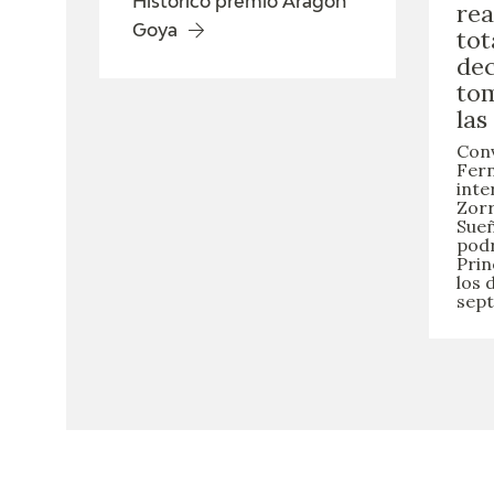
Histórico premio Aragón
rea
Goya
tot
dec
to
las
Con
Fern
inte
Zorr
Sueñ
podr
Prin
los 
sept