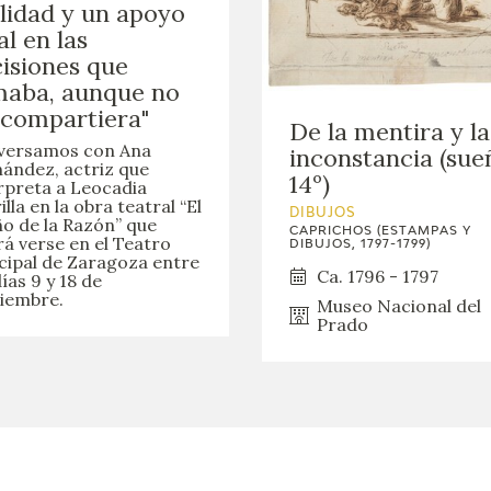
lidad y un apoyo
GOYA
al en las
isiones que
maba, aunque no
 compartiera"
De la mentira y la
versamos con Ana
inconstancia (sue
ández, actriz que
14º)
rpreta a Leocadia
illa en la obra teatral “El
DIBUJOS
o de la Razón” que
CAPRICHOS (ESTAMPAS Y
á verse en el Teatro
DIBUJOS, 1797-1799)
cipal de Zaragoza entre
Ca. 1796 - 1797
días 9 y 18 de
iembre.
Museo Nacional del
Prado