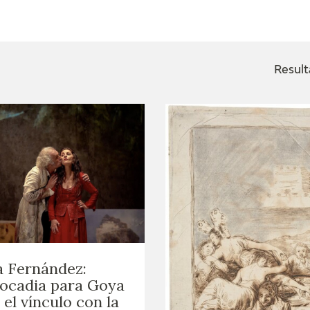
ACTUALIDAD
FRANCISCO DE GOYA
EDICIONES
Result
SALA DE
BIOGRAFÍA
PUBLICACIONE
PRENSA
BLOG CUADERNO
CRONOLOGÍA
ITALIANO
EL VIAJE DE GOYA
CATÁLOGO
GOYA EN EL MUNDO
 Fernández:
GOYA EN ARAGÓN
ocadia para Goya
 el vínculo con la
PREMIO ARAGÓN