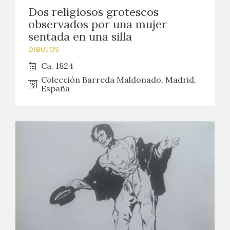
EXPOSICIONES
Dos religiosos grotescos
observados por una mujer
ACTIVIDADES
sentada en una silla
DIBUJOS
ACTUALIDAD
Ca. 1824
Colección Barreda Maldonado, Madrid,
España
SALA DE PRENSA
BLOG CUADERNO ITALIANO
FRANCISCO DE GOYA
BIOGRAFÍA
CRONOLOGÍA
EL VIAJE DE GOYA