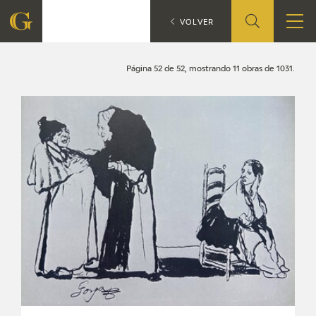
Búsqueda
CATÁLOGO
VOLVER
FUNDACIÓN
Página 52 de 52, mostrando 11 obras de 1031.
QUIENES SOMOS
CENTRO DE INVESTIGACIÓN Y DOCUMENTACIÓN
ACCIÓN CORPORATIVA
SEDE
CONTACTO
PROGRAMACIÓN