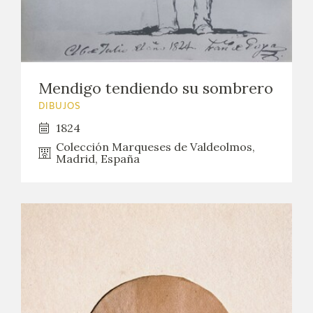
CATÁLOGO
GOYA EN EL MUNDO
Mendigo tendiendo su sombrero
GOYA EN ARAGÓN
DIBUJOS
1824
PREMIO ARAGÓN GOYA
Colección Marqueses de Valdeolmos,
Madrid, España
EDICIONES
PUBLICACIONES
TIENDA
TIENDA ONLINE