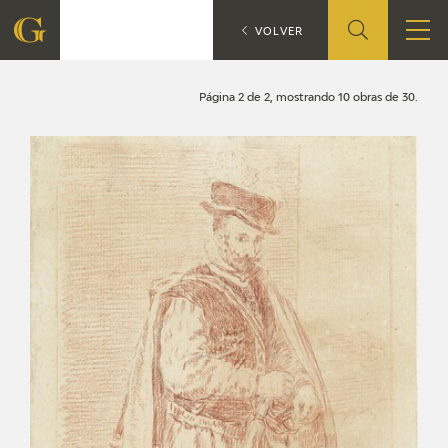
Búsqueda
CATÁLOGO
VOLVER
FUNDACIÓN
Página 2 de 2, mostrando 10 obras de 30.
QUIENES SOMOS
CENTRO DE INVESTIGACIÓN Y DOCUMENTACIÓN
ACCIÓN CORPORATIVA
SEDE
CONTACTO
PROGRAMACIÓN