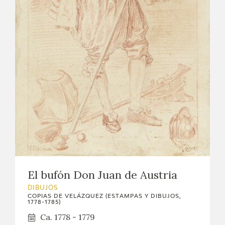
EXPOSICIONES
ACTIVIDADES
ACTUALIDAD
SALA DE PRENSA
BLOG CUADERNO ITALIANO
FRANCISCO DE GOYA
BIOGRAFÍA
El bufón Don Juan de Austria
DIBUJOS
CRONOLOGÍA
COPIAS DE VELÁZQUEZ (ESTAMPAS Y DIBUJOS,
1778-1785)
Ca. 1778 - 1779
EL VIAJE DE GOYA