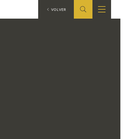
ES
VOLVER
SHOP
EDUCA
EN
ONLINE SHOP
RECURSOS
EDUCATIVOS
ARASAAC