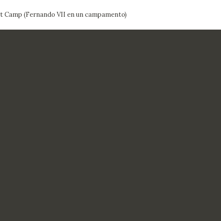
at Camp (Fernando VII en un campamento)
CTUALIDAD
FRANCISCO DE GOYA
EDICIONES
PUBLICACIONES
EL VIAJE DE GOYA
CATÁLOGO
PREMIO ARAGÓN