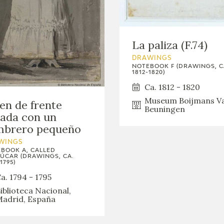
La paliza (F.74)
DRAWINGS
NOTEBOOK F (DRAWINGS, C
1812-1820)
Ca. 1812 - 1820
Museum Boijmans V
en de frente
Beuningen
ada con un
mbrero pequeño
WINGS
BOOK A, CALLED
ÚCAR (DRAWINGS, CA.
1795)
a. 1794 - 1795
iblioteca Nacional,
adrid, España