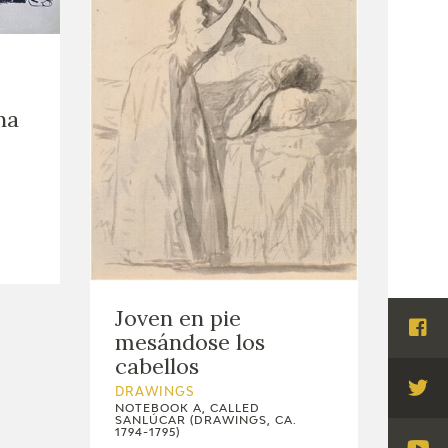
na
Joven en pie
mesándose los
Visi
cabellos
Fac
DRAWINGS
Visi
NOTEBOOK A, CALLED
SANLÚCAR (DRAWINGS, CA.
Twi
1794-1795)