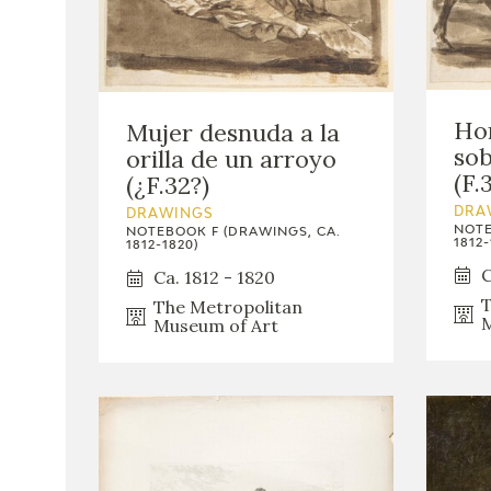
Ho
Mujer desnuda a la
sob
orilla de un arroyo
(F.
(¿F.32?)
DRA
DRAWINGS
NOTE
NOTEBOOK F (DRAWINGS, CA.
1812-
1812-1820)
C
Ca. 1812 - 1820
T
The Metropolitan
M
Museum of Art