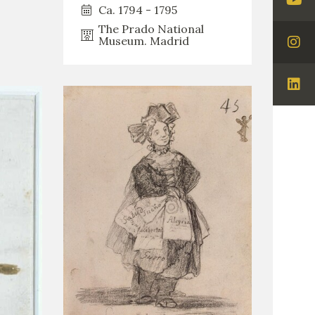
Visi
Ca. 1794 - 1795
You
The Prado National
Museum. Madrid
Visi
Ins
Visi
Lin