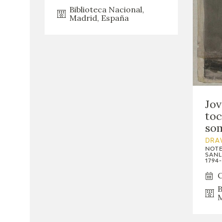
Biblioteca Nacional,
Madrid, España
Jov
toc
so
DRA
NOTE
SANL
1794-
C
B
M