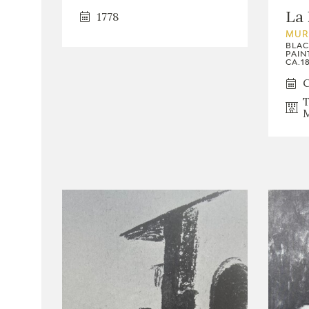
La 
1778
MUR
BLAC
PAIN
CA.18
C
T
M