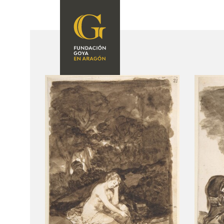
FOUNDATION
A
QUIENES
EXPOSICIONES
SOMOS
CIDG
ACTIVIDADES
CORPORATE
ACTION
SEDE
CONTACT