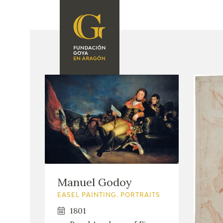
FOUNDATION
A
QUIENES
EXPOSICIONES
SOMOS
CIDG
ACTIVIDADES
CORPORATE
ACTION
SEDE
CONTACT
Manuel Godoy
EASEL PAINTING. PORTRAITS
1801