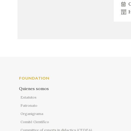
C
H
FOUNDATION
Quienes somos
Estatutos
Patronato
Organigrama
Comité Científico
Committee of experts in didactics (CEDEA)