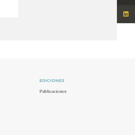
Ins
Visi
Lin
EDICIONES
Publicaciones