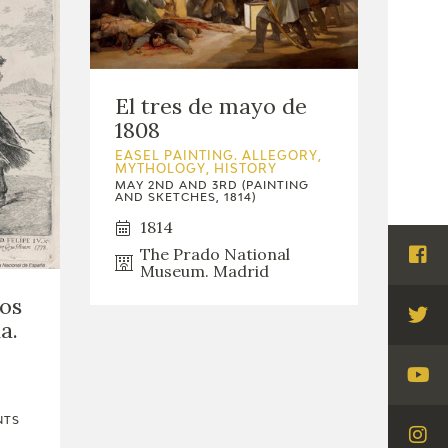
El tres de mayo de
1808
EASEL PAINTING. ALLEGORY,
MYTHOLOGY, HISTORY
MAY 2ND AND 3RD (PAINTING
AND SKETCHES, 1814)
1814
The Prado National
Visi
Museum. Madrid
Fac
los
a.
Visi
Twi
Visi
You
NTS
Visi