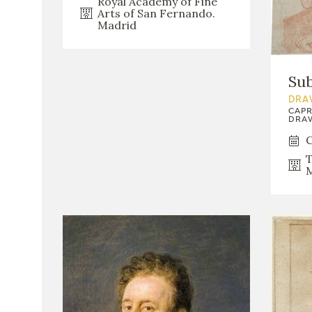
Royal Academy of Fine
Arts of San Fernando.
Madrid
Sub
DRA
CAPR
DRAW
C
T
M