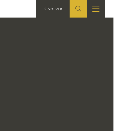
ES
VOLVER
TIENDA
EDUCA
EN
S
TIENDA ONLINE
CEDEA
RECURSOS
EDUCATIVOS
FICHAS ARASAAC