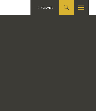
ES
VOLVER
TIENDA
EDUCA
EN
S
TIENDA ONLINE
CEDEA
RECURSOS
EDUCATIVOS
FICHAS ARASAAC