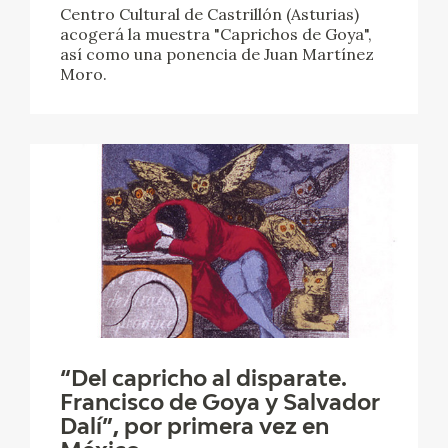
Centro Cultural de Castrillón (Asturias)
acogerá la muestra "Caprichos de Goya",
CATÁLOGO
así como una ponencia de Juan Martínez
Moro.
GOYA EN EL MUNDO
GOYA EN ARAGÓN
PREMIO ARAGÓN GOYA
EDICIONES
PUBLICACIONES
TIENDA
“Del capricho al disparate.
Francisco de Goya y Salvador
TIENDA ONLINE
Dalí”, por primera vez en