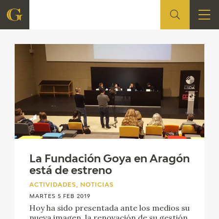
Noticias
FUNDACIÓN
QUIENES SOMOS
CENTRO DE INVESTIGACIÓN Y DOCUMENTACIÓN
ACCIÓN CORPORATIVA
SEDE
La Fundación Goya en Aragón
está de estreno
CONTACTO
ACTIVIDADES, NOTICIAS
PROGRAMACIÓN
MARTES 5 FEB 2019
Hoy ha sido presentada ante los medios su
nueva imagen, la renovación de su gestión