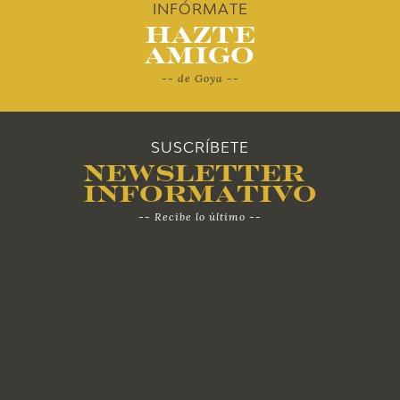
2010
INFÓRMATE
Hazte
Amigo
-- de Goya --
SUSCRÍBETE
Newsletter
Informativo
-- Recibe lo último --