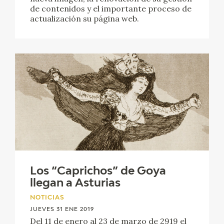
EXPOSICIONES
de contenidos y el importante proceso de
actualización su página web.
ACTIVIDADES
ACTUALIDAD
SALA DE PRENSA
BLOG CUADERNO ITALIANO
FRANCISCO DE GOYA
BIOGRAFÍA
Los “Caprichos” de Goya
llegan a Asturias
CRONOLOGÍA
NOTICIAS
JUEVES 31 ENE 2019
EL VIAJE DE GOYA
Del 11 de enero al 23 de marzo de 2919 el