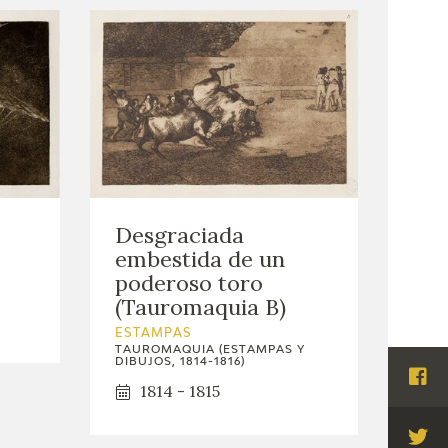
Desgraciada
embestida de un
poderoso toro
(Tauromaquia B)
ESTAMPAS
TAUROMAQUIA (ESTAMPAS Y
DIBUJOS, 1814-1816)
Visi
1814 - 1815
Fac