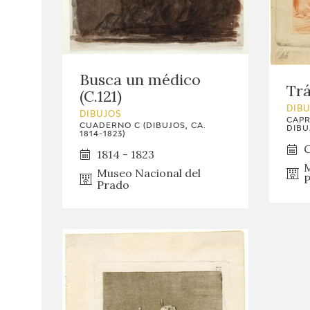
Busca un médico
Trá
(C.121)
DIB
DIBUJOS
CAPR
CUADERNO C (DIBUJOS, CA.
DIBUJ
1814-1823)
C
1814 - 1823
M
Museo Nacional del
P
Prado