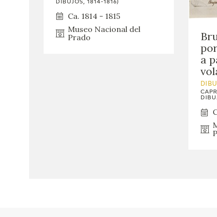
DIBUJOS, 1814-1816)
Ca. 1814 - 1815
Museo Nacional del
Bru
Prado
por
a p
vol
DIB
CAPR
DIBUJ
C
M
P