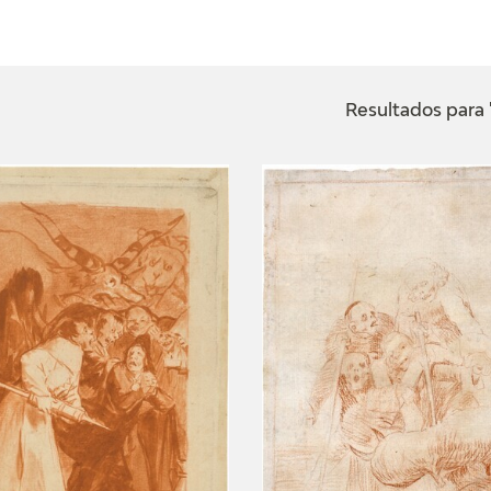
ACTUALIDAD
FRANCISCO DE GOYA
EDICIONES
Resultados para 
SALA DE
BIOGRAFÍA
PUBLICACIONE
PRENSA
BLOG CUADERNO
CRONOLOGÍA
ITALIANO
EL VIAJE DE GOYA
CATÁLOGO
GOYA EN EL MUNDO
GOYA EN ARAGÓN
PREMIO ARAGÓN