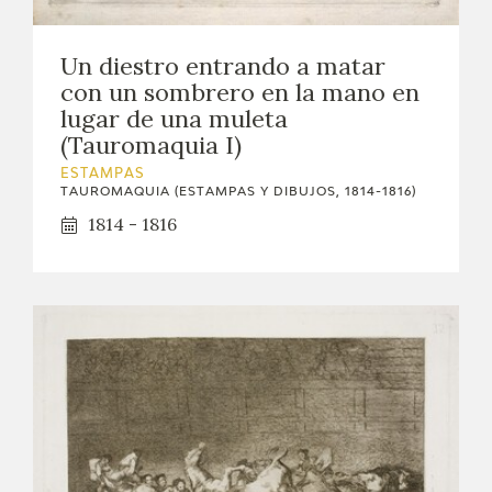
CATÁLOGO
Un diestro entrando a matar
con un sombrero en la mano en
GOYA EN EL MUNDO
lugar de una muleta
(Tauromaquia I)
GOYA EN ARAGÓN
ESTAMPAS
TAUROMAQUIA (ESTAMPAS Y DIBUJOS, 1814-1816)
PREMIO ARAGÓN GOYA
1814 - 1816
EDICIONES
PUBLICACIONES
TIENDA
TIENDA ONLINE