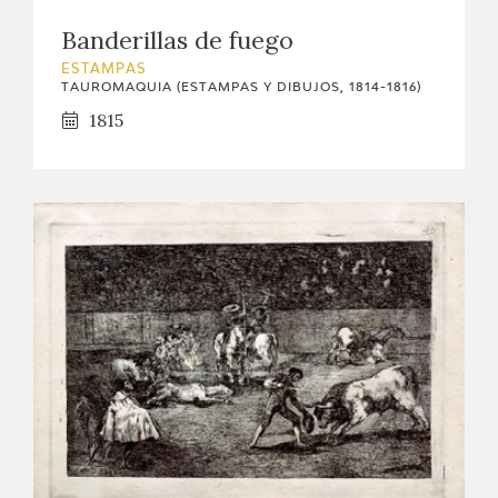
EXPOSICIONES
Banderillas de fuego
ACTIVIDADES
ESTAMPAS
TAUROMAQUIA (ESTAMPAS Y DIBUJOS, 1814-1816)
1815
ACTUALIDAD
SALA DE PRENSA
BLOG CUADERNO ITALIANO
FRANCISCO DE GOYA
BIOGRAFÍA
CRONOLOGÍA
EL VIAJE DE GOYA