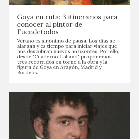
EXPOSICIONES
Goya en ruta: 3 itinerarios para
ACTIVIDADES
conocer al pintor de
Fuendetodos
ACTUALIDAD
Verano es sinónimo de pausa. Los días se
alargan y es tiempo para iniciar viajes que
nos descubran nuevos horizontes. Por ello,
SALA DE PRENSA
desde "Cuaderno Italiano" proponemos
tres recorridos en torno a la obra y la
figura de Goya en Aragón, Madrid y
BLOG CUADERNO ITALIANO
Burdeos.
FRANCISCO DE GOYA
BIOGRAFÍA
CRONOLOGÍA
EL VIAJE DE GOYA