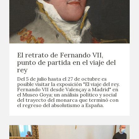
CATÁLOGO
GOYA EN EL MUNDO
GOYA EN ARAGÓN
El retrato de Fernando VII,
PREMIO ARAGÓN GOYA
punto de partida en el viaje del
rey
EDICIONES
Del 5 de julio hasta el 27 de octubre es
posible visitar la exposición "El viaje del rey.
Fernando VII desde Valençay a Madrid" en
PUBLICACIONES
el Museo Goya; un análisis político y social
del trayecto del monarca que terminó con
el regreso del absolutismo a España.
TIENDA
TIENDA ONLINE