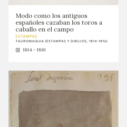
CATÁLOGO
Modo como los antiguos
españoles cazaban los toros a
GOYA EN EL MUNDO
caballo en el campo
ESTAMPAS
GOYA EN ARAGÓN
TAUROMAQUIA (ESTAMPAS Y DIBUJOS, 1814-1816)
1814 - 1816
PREMIO ARAGÓN GOYA
EDICIONES
PUBLICACIONES
TIENDA
TIENDA ONLINE