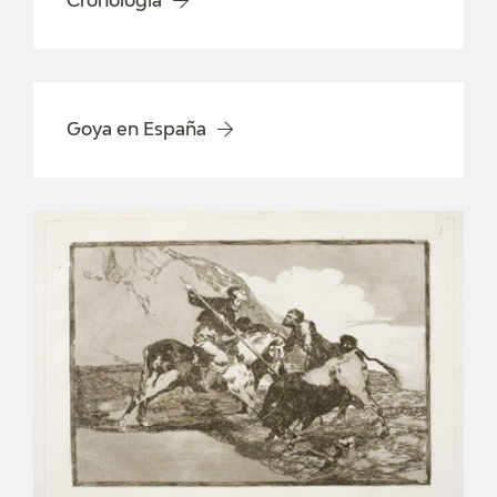
Cronología
EXPOSICIONES
ACTIVIDADES
ACTUALIDAD
Goya en España
SALA DE PRENSA
BLOG CUADERNO ITALIANO
FRANCISCO DE GOYA
BIOGRAFÍA
CRONOLOGÍA
EL VIAJE DE GOYA