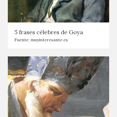
CATÁLOGO
GOYA EN EL MUNDO
5 frases célebres de Goya
GOYA EN ARAGÓN
Fuente: muyinteresante.es
PREMIO ARAGÓN GOYA
EDICIONES
PUBLICACIONES
TIENDA
TIENDA ONLINE