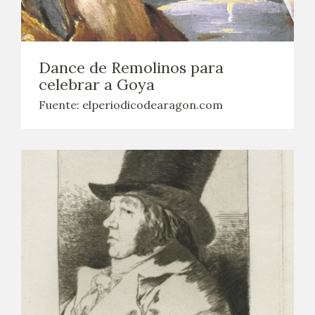
EDUCA
CEDEA
Dance de Remolinos para
celebrar a Goya
RECURSOS EDUCATIVOS
Fuente: elperiodicodearagon.com
FICHAS ARASAAC