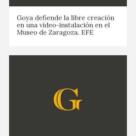
CATÁLOGO
Goya defiende la libre creación
en una video-instalación en el
GOYA EN EL MUNDO
Museo de Zaragoza. EFE
GOYA EN ARAGÓN
PREMIO ARAGÓN GOYA
EDICIONES
PUBLICACIONES
TIENDA
TIENDA ONLINE