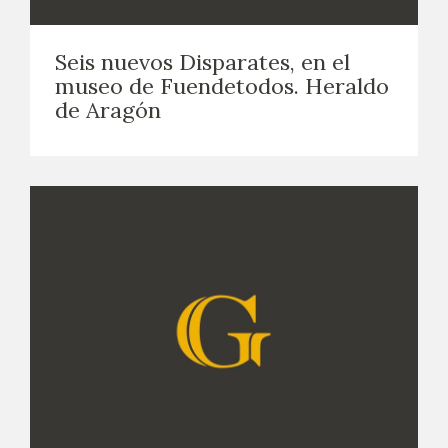
EDUCA
Seis nuevos Disparates, en el
CEDEA
museo de Fuendetodos. Heraldo
de Aragón
RECURSOS EDUCATIVOS
FICHAS ARASAAC