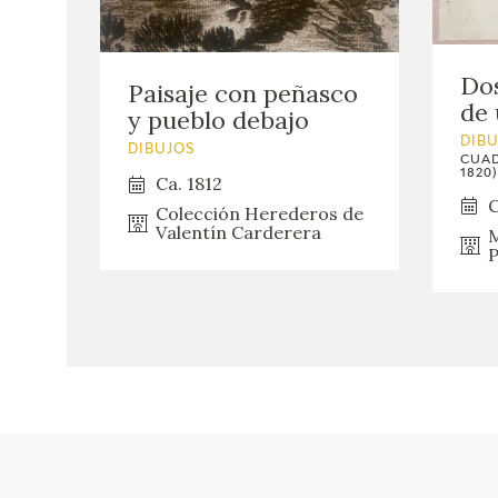
Dos
Paisaje con peñasco
de 
y pueblo debajo
DIB
DIBUJOS
CUAD
1820)
Ca. 1812
C
Colección Herederos de
Valentín Carderera
M
P