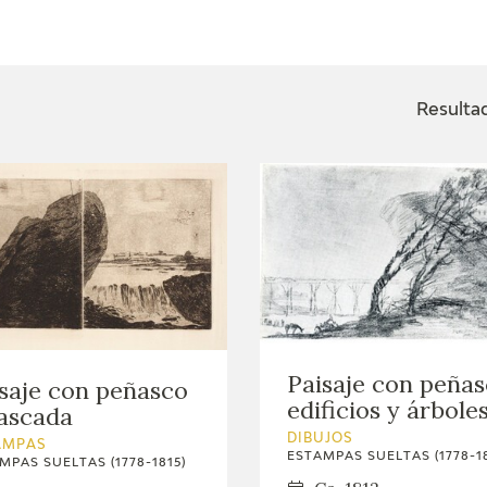
ACTUALIDAD
FRANCISCO DE GOYA
EDICIONES
Resulta
SALA DE
BIOGRAFÍA
PUBLICACIONE
PRENSA
BLOG CUADERNO
CRONOLOGÍA
ITALIANO
EL VIAJE DE GOYA
CATÁLOGO
Paisaje con peñas
GOYA EN EL MUNDO
saje con peñasco
edificios y árbole
ascada
GOYA EN ARAGÓN
DIBUJOS
AMPAS
ESTAMPAS SUELTAS (1778-18
MPAS SUELTAS (1778-1815)
PREMIO ARAGÓN