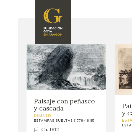
FUNDACIÓN
PROGRAMACIÓN
QUIENES SOMOS
EXPOSICIONES
CENTRO DE
INVESTIGACIÓN Y
ACTIVIDADES
DOCUMENTACIÓN
ACCIÓN
CORPORATIVA
SEDE
Paisaje con peñasco
CONTACTO
Pai
y cascada
y c
DIBUJOS
EST
ESTAMPAS SUELTAS (1778-1815)
ESTA
Ca. 1812