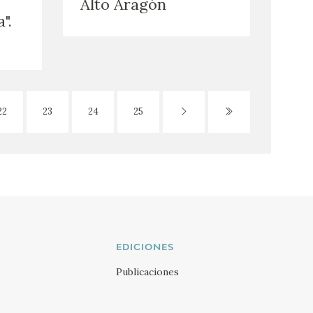
Alto Aragón
".
22
23
24
25
EDICIONES
Publicaciones