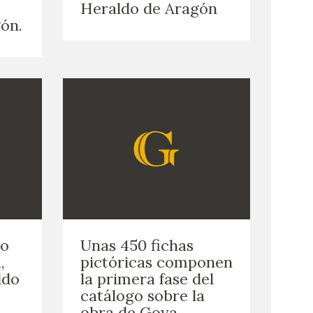
Heraldo de Aragón
ón.
do
Unas 450 fichas
,
pictóricas componen
ldo
la primera fase del
catálogo sobre la
obra de Goya.