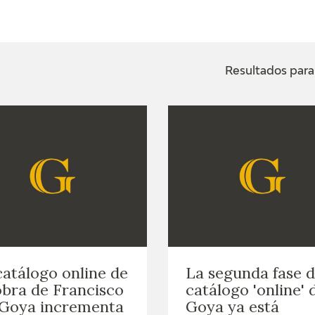
ACTUALIDAD
FRANCISCO DE GOYA
EDICIONES
Resultados para 
SALA DE
BIOGRAFÍA
PUBLICACIONE
PRENSA
BLOG CUADERNO
CRONOLOGÍA
ITALIANO
EL VIAJE DE GOYA
CATÁLOGO
GOYA EN EL MUNDO
catálogo online de
La segunda fase d
GOYA EN ARAGÓN
obra de Francisco
catálogo 'online' 
 Goya incrementa
Goya ya está
PREMIO ARAGÓN