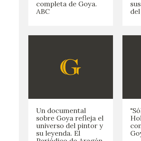
completa de Goya.
sus
ABC
del
Un documental
"Só
sobre Goya refleja el
Ho
universo del pintor y
co
su leyenda. El
Goy
Periódico de Aragón