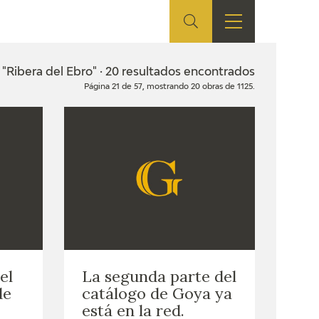
ES
TIENDA
EDUCA
EN
"Ribera del Ebro" · 20 resultados encontrados
Página 21 de 57, mostrando 20 obras de 1125.
S
TIENDA ONLINE
CEDEA
RECURSOS
EDUCATIVOS
FICHAS ARASAAC
el
La segunda parte del
de
catálogo de Goya ya
está en la red.