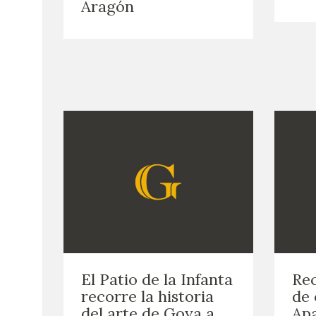
Aragón
El Patio de la Infanta
Re
recorre la historia
de 
del arte de Goya a
Apa