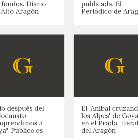
 fondos. Diario
publicada. El
GOYA
 Alto Aragón
Periódico de Arag
lo después del
El 'Aníbal cruzan
locausto
los Alpes' de Goya
mprendimos a
en el Prado. Hera
a". Público.es
del Aragón