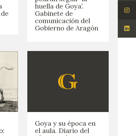
You
s
huella de Goya’.
 de
Gabinete de
Visi
comunicación del
Ins
Gobierno de Aragón
Visi
Lin
Goya y su época en
o:
el aula. Diario del