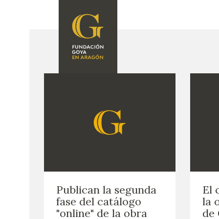
FUNDACIÓN
PROGRAMACIÓN
QUIENES SOMOS
EXPOSICIONES
CENTRO DE
INVESTIGACIÓN Y
ACTIVIDADES
DOCUMENTACIÓN
ACCIÓN
CORPORATIVA
SEDE
CONTACTO
Publican la segunda
El 
fase del catálogo
la 
"online" de la obra
de