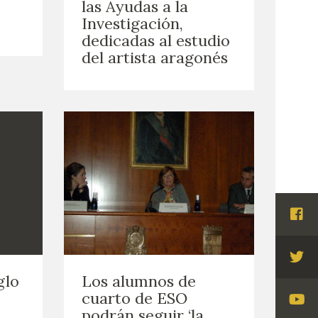
las Ayudas a la
Investigación,
dedicadas al estudio
del artista aragonés
Visi
Fac
Visi
glo
Los alumnos de
Twi
cuarto de ESO
Visi
podrán seguir ‘la