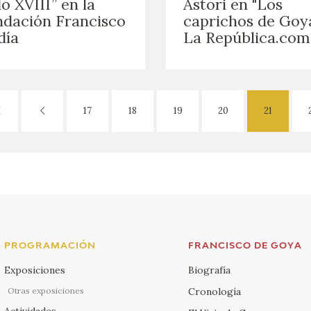
lo XVIII” en la
Astori en "Los
dación Francisco
caprichos de Goya
día
La República.com
17
18
19
20
21
PROGRAMACIÓN
FRANCISCO DE GOYA
Exposiciones
Biografía
Otras exposiciones
Cronología
Actividades