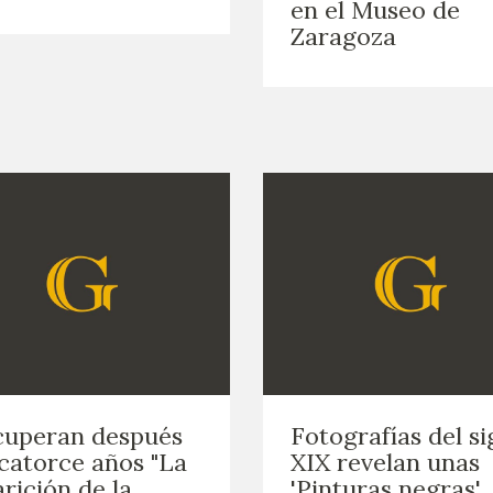
en el Museo de
Zaragoza
cuperan después
Fotografías del si
catorce años "La
XIX revelan unas
rición de la
'Pinturas negras'