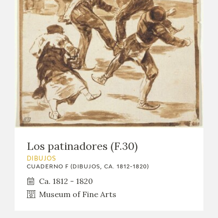
EXPOSICIONES
ACTIVIDADES
ACTUALIDAD
SALA DE PRENSA
BLOG CUADERNO ITALIANO
FRANCISCO DE GOYA
Los patinadores (F.30)
DIBUJOS
BIOGRAFÍA
CUADERNO F (DIBUJOS, CA. 1812-1820)
Ca. 1812 - 1820
CRONOLOGÍA
Museum of Fine Arts
EL VIAJE DE GOYA