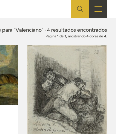
ES
TIENDA
EDUCA
EN
 para "Valenciano" · 4 resultados encontrados
Página 1 de 1, mostrando 4 obras de 4.
S
TIENDA ONLINE
CEDEA
RECURSOS
EDUCATIVOS
FICHAS ARASAAC