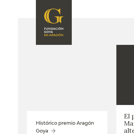
FUNDACIÓN
PROGRAMACIÓN
QUIENES SOMOS
EXPOSICIONES
CENTRO DE
INVESTIGACIÓN Y
ACTIVIDADES
DOCUMENTACIÓN
ACCIÓN
CORPORATIVA
SEDE
CONTACTO
El 
Mar
Histórico premio Aragón
alt
Goya