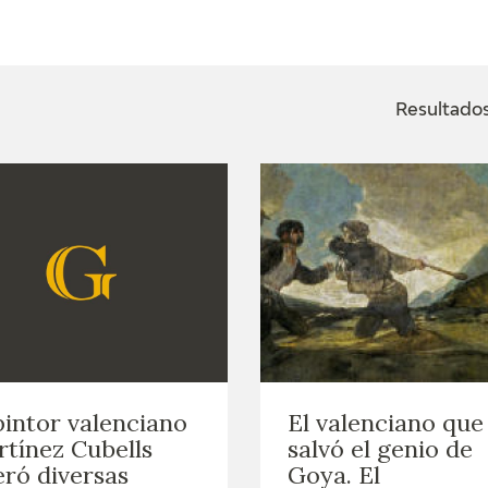
ACTUALIDAD
FRANCISCO DE GOYA
EDICIONES
Resultados
SALA DE
BIOGRAFÍA
PUBLICACIONE
PRENSA
BLOG CUADERNO
CRONOLOGÍA
ITALIANO
EL VIAJE DE GOYA
CATÁLOGO
GOYA EN EL MUNDO
pintor valenciano
El valenciano que
GOYA EN ARAGÓN
tínez Cubells
salvó el genio de
eró diversas
Goya. El
PREMIO ARAGÓN