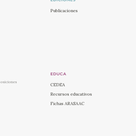
EDICIONES
Visi
Publicaciones
You
Visi
Ins
Visi
Lin
EDUCA
posiciones
CEDEA
Recursos educativos
Fichas ARASAAC