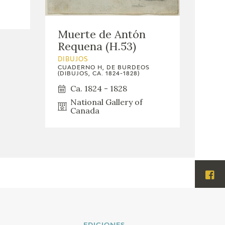
Muerte de Antón
Requena (H.53)
DIBUJOS
CUADERNO H, DE BURDEOS
(DIBUJOS, CA. 1824-1828)
Ca. 1824 - 1828
National Gallery of
Canada
Visi
Fac
Visi
Twi