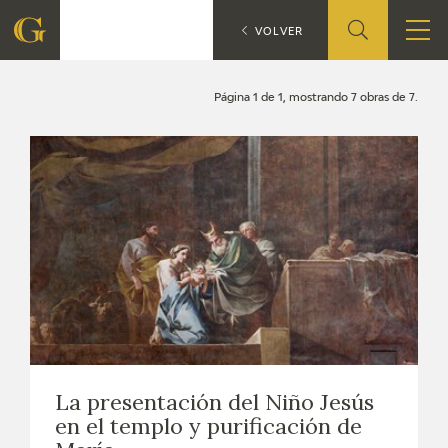
Búsqueda
CATÁLOGO
VOLVER
FUNDACIÓN
Página 1 de 1, mostrando 7 obras de 7.
QUIENES SOMOS
CENTRO DE INVESTIGACIÓN Y DOCUMENTACIÓN
ACCIÓN CORPORATIVA
SEDE
CONTACTO
La presentación del Niño Jesús
PROGRAMACIÓN
en el templo y purificación de