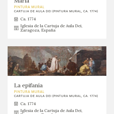
María
EXPOSICIONES
PINTURA MURAL
CARTUJA DE AULA DEI (PINTURA MURAL, CA. 1774)
ACTIVIDADES
Ca. 1774
Iglesia de la Cartuja de Aula Dei,
ACTUALIDAD
Zaragoza, España
SALA DE PRENSA
BLOG CUADERNO ITALIANO
FRANCISCO DE GOYA
La epifanía
BIOGRAFÍA
PINTURA MURAL
CARTUJA DE AULA DEI (PINTURA MURAL, CA. 1774)
CRONOLOGÍA
Ca. 1774
EL VIAJE DE GOYA
Iglesia de la Cartuja de Aula Dei,