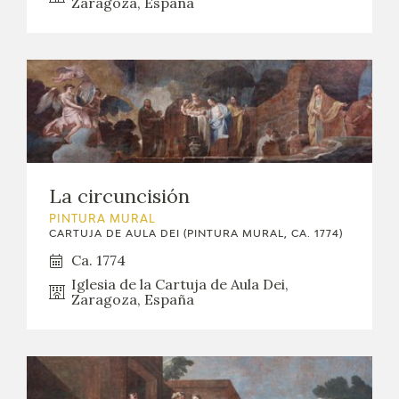
Zaragoza, España
CATÁLOGO
GOYA EN EL MUNDO
GOYA EN ARAGÓN
PREMIO ARAGÓN GOYA
La circuncisión
EDICIONES
PINTURA MURAL
CARTUJA DE AULA DEI (PINTURA MURAL, CA. 1774)
Ca. 1774
PUBLICACIONES
Iglesia de la Cartuja de Aula Dei,
Zaragoza, España
TIENDA
TIENDA ONLINE