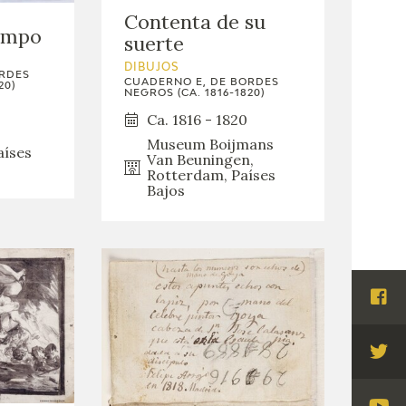
Contenta de su
iempo
suerte
DIBUJOS
ORDES
CUADERNO E, DE BORDES
20)
NEGROS (CA. 1816-1820)
Ca. 1816 - 1820
Museum Boijmans
íses
Van Beuningen,
Rotterdam, Países
Bajos
Visi
Fac
Visi
Twi