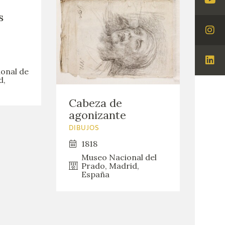
Visi
s
You
Visi
Ins
Visi
ional de
Lin
d,
Cabeza de
agonizante
DIBUJOS
1818
Museo Nacional del
Prado, Madrid,
España