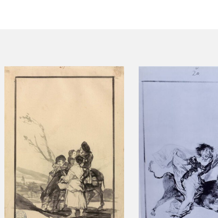
ACTUALIDAD
FRANCISCO DE GOYA
EDICIONES
SALA DE
BIOGRAFÍA
PUBLICACIONE
PRENSA
BLOG CUADERNO
CRONOLOGÍA
ITALIANO
EL VIAJE DE GOYA
CATÁLOGO
GOYA EN EL MUNDO
GOYA EN ARAGÓN
PREMIO ARAGÓN