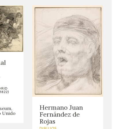
al
)
DRID
1822)
Hermano Juan
useum,
o Unido
Fernández de
Rojas