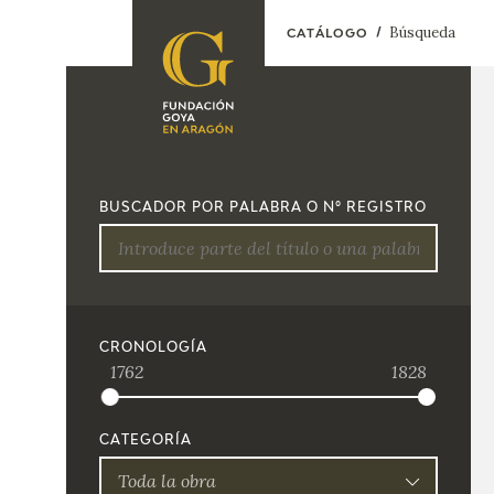
Búsqueda
CATÁLOGO
FUNDACIÓN
PROGRAMACIÓN
QUIENES SOMOS
EXPOSICIONES
CENTRO DE
BUSCADOR POR PALABRA O Nº REGISTRO
INVESTIGACIÓN Y
ACTIVIDADES
DOCUMENTACIÓN
ACCIÓN
CORPORATIVA
SEDE
CRONOLOGÍA
1762
1828
CONTACTO
CATEGORÍA
Toda la obra