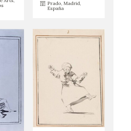
e Arts,
Prado, Madrid,
os
España