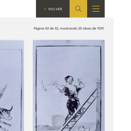
ES
VOLVER
TIENDA
EDUCA
EN
Página 42 de 52, mostrando 20 obras de 1031.
S
TIENDA ONLINE
CEDEA
RECURSOS
EDUCATIVOS
FICHAS ARASAAC