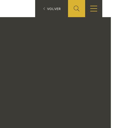
ES
VOLVER
SHOP
EDUCA
EN
ONLINE SHOP
RECURSOS
EDUCATIVOS
ARASAAC