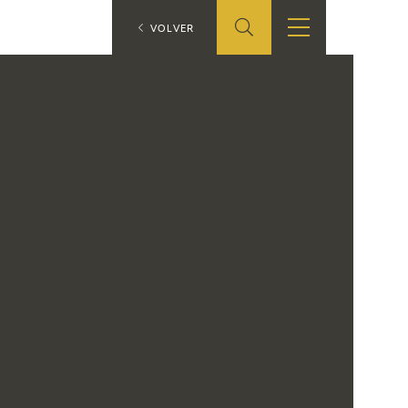
ES
VOLVER
SHOP
EDUCA
EN
ONLINE SHOP
RECURSOS
EDUCATIVOS
ARASAAC