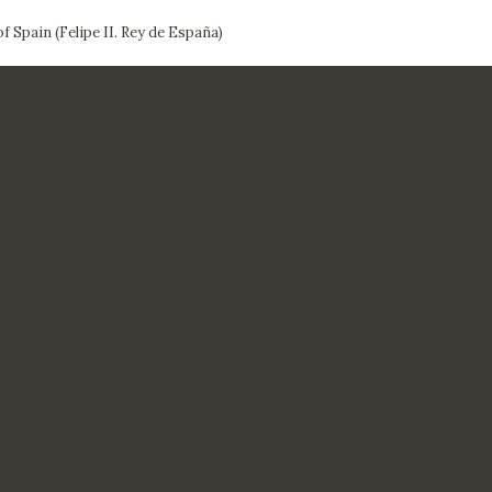
 of Spain (Felipe II. Rey de España)
CTUALIDAD
FRANCISCO DE GOYA
EDICIONES
PUBLICACIONES
EL VIAJE DE GOYA
CATÁLOGO
PREMIO ARAGÓN