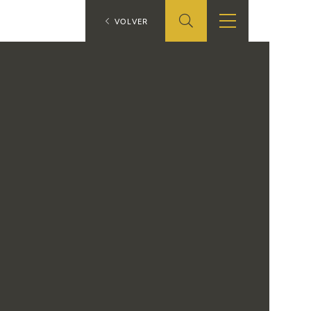
ES
VOLVER
TIENDA
EDUCA
EN
S
TIENDA ONLINE
CEDEA
RECURSOS
EDUCATIVOS
FICHAS ARASAAC