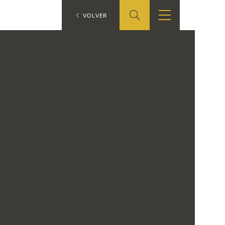
ES
VOLVER
TIENDA
EDUCA
EN
S
TIENDA ONLINE
CEDEA
RECURSOS
EDUCATIVOS
FICHAS ARASAAC