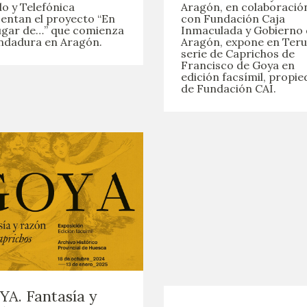
GOYA
o y Telefónica
Aragón, en colaboració
entan el proyecto “En
con Fundación Caja
ugar de…” que comienza
Inmaculada y Gobierno
ndadura en Aragón.
Aragón, expone en Terue
serie de Caprichos de
Francisco de Goya en
edición facsímil, propi
de Fundación CAI.
A. Fantasía y