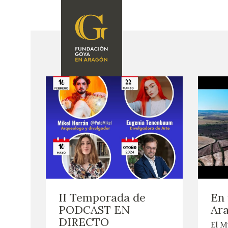
FUNDACIÓN
PROGRAMACIÓN
QUIENES SOMOS
EXPOSICIONES
CENTRO DE
INVESTIGACIÓN Y
ACTIVIDADES
DOCUMENTACIÓN
ACCIÓN
CORPORATIVA
SEDE
CONTACTO
II Temporada de
En 
PODCAST EN
Ar
DIRECTO
El M