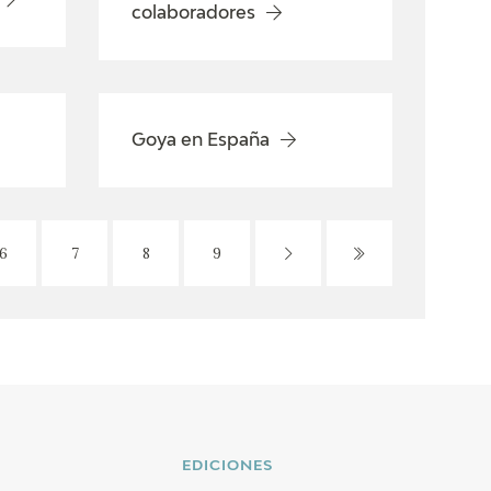
colaboradores
Goya en España
6
7
8
9
EDICIONES