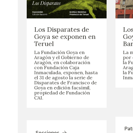
Los Disparates de
Los
Goya se exponen en
Goy
Teruel
Bar
La Fundación Goya en
La m
Aragón y el Gobierno de
por 
Aragón, en colaboración
la F
con Fundación Caja
Arag
Inmaculada, exponen, hasta
la F
el 31 de agosto la serie de
Inma
Disparates de Francisco de
Goya en edición facsímil,
propiedad de Fundación
CAI.
Pat