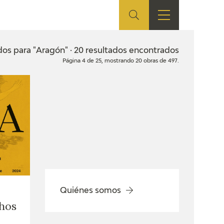
ES
TIENDA
EDUCA
EN
dos para "Aragón" · 20 resultados encontrados
Página 4 de 25, mostrando 20 obras de 497.
S
TIENDA ONLINE
CEDEA
RECURSOS
EDUCATIVOS
FICHAS ARASAAC
Quiénes somos
chos