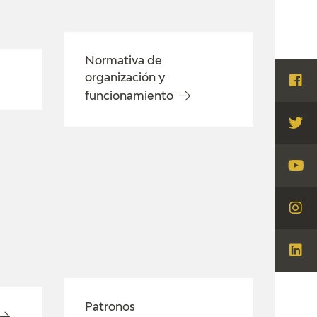
Normativa de
organización y
Visi
funcionamiento
Fac
Visi
Twi
Visi
You
Visi
Ins
Visi
Lin
Patronos