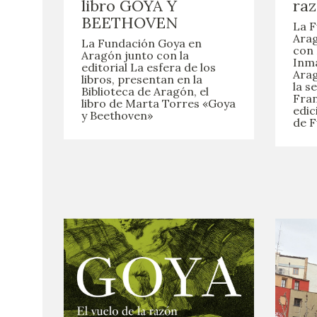
libro GOYA Y
raz
BEETHOVEN
La F
Arag
La Fundación Goya en
con 
Aragón junto con la
Inma
editorial La esfera de los
Arag
libros, presentan en la
la s
Biblioteca de Aragón, el
Fran
libro de Marta Torres «Goya
edic
y Beethoven»
de F