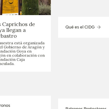
 Caprichos de
Qué es el CIDG
a llegan a
bastro
uestra está organizada
el Gobierno de Aragón y
undación Goya en
ón en colaboración con
undación Caja
culada.
ronos