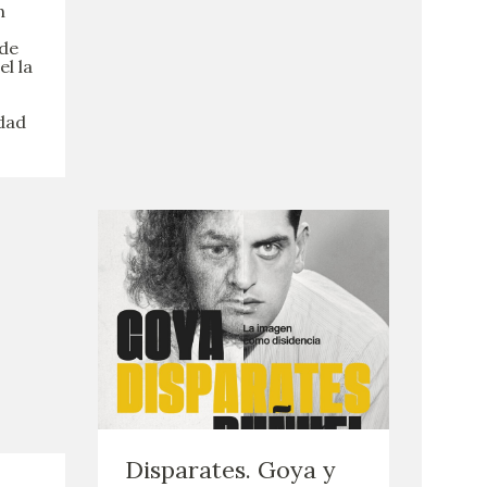
n
 de
l la
edad
Disparates. Goya y