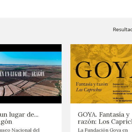
ACTUALIDAD
FRANCISCO DE GOYA
EDICIONES
Resulta
SALA DE
BIOGRAFÍA
PUBLICACIONE
PRENSA
BLOG CUADERNO
CRONOLOGÍA
ITALIANO
EL VIAJE DE GOYA
CATÁLOGO
GOYA EN EL MUNDO
un lugar de...
GOYA. Fantasía y
GOYA EN ARAGÓN
agón
razón: Los Capri
useo Nacional del
La Fundación Goya en
PREMIO ARAGÓN