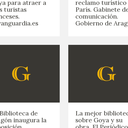
a para atraer a
reclamo turístico
 turistas
París. Gabinete d
nceses.
comunicación.
anguardia.es
Gobierno de Ara
Biblioteca de
La mejor bibliote
gón inaugura la
sobre Goya y su
osición
obra. El Periódic