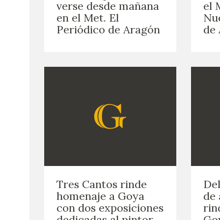
verse desde mañana
el 
en el Met. El
Nue
Periódico de Aragón
de
Tres Cantos rinde
Del
homenaje a Goya
de 
con dos exposiciones
rin
dedicadas al pintor
Go