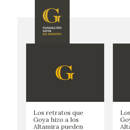
FUNDACIÓN
PROGRAMACIÓN
QUIENES SOMOS
EXPOSICIONES
CENTRO DE
INVESTIGACIÓN Y
ACTIVIDADES
DOCUMENTACIÓN
ACCIÓN
CORPORATIVA
SEDE
CONTACTO
Los retratos que
Los
Goya hizo a los
Goy
Altamira pueden
Alt