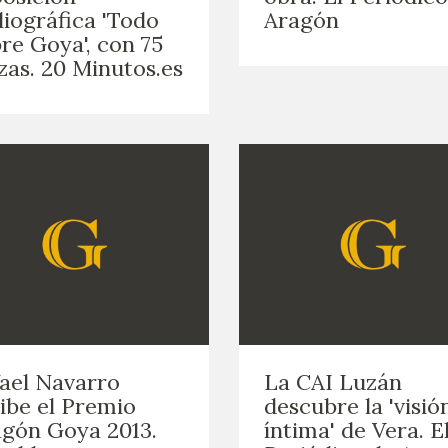
liográfica 'Todo
Aragón
re Goya', con 75
zas. 20 Minutos.es
ael Navarro
La CAI Luzán
ibe el Premio
descubre la 'visió
gón Goya 2013.
íntima' de Vera. E