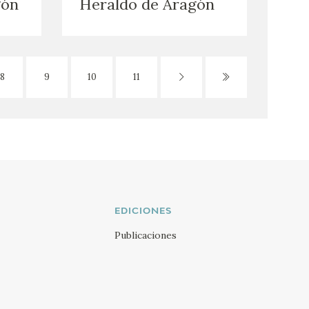
gón
Heraldo de Aragón
8
9
10
11
EDICIONES
Publicaciones