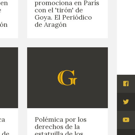
 en
promociona en París
e
con el 'tirón' de
Goya. El Periódico
gón
de Aragón
Visi
Fac
Visi
Twi
ca
Polémica por los
Visi
derechos de la
You
o de
estatuilla de los