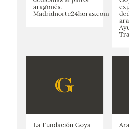
aragonés.
exp
Madridnorte24horas.com
ded
ara
Ay
Tra
La Fundación Goya
Ara