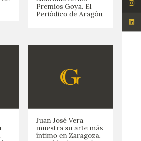
Premios Goya. El
Visi
Periódico de Aragón
Ins
Visi
Lin
Juan José Vera
n
muestra su arte más
l
íntimo en Zaragoza.