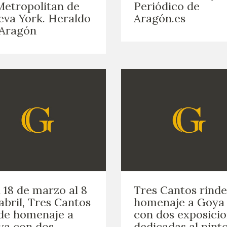
Metropolitan de
Periódico de
GOYA
va York. Heraldo
Aragón.es
 Aragón
 18 de marzo al 8
Tres Cantos rinde
abril, Tres Cantos
homenaje a Goya
de homenaje a
con dos exposici
ya con dos
dedicadas al pint