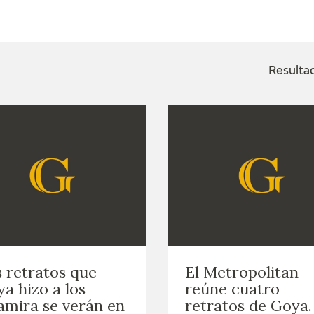
ACTUALIDAD
FRANCISCO DE GOYA
EDICIONES
Resulta
SALA DE
BIOGRAFÍA
PUBLICACIONE
PRENSA
BLOG CUADERNO
CRONOLOGÍA
ITALIANO
EL VIAJE DE GOYA
CATÁLOGO
GOYA EN EL MUNDO
 retratos que
El Metropolitan
GOYA EN ARAGÓN
a hizo a los
reúne cuatro
amira se verán en
retratos de Goya.
PREMIO ARAGÓN