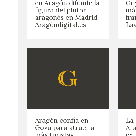
en Aragón difunde la
Goy
figura del pintor
más
aragonés en Madrid.
fra
Aragóndigital.es
Lav
Aragón confía en
La 
Goya para atraer a
Ara
más turistas
exp