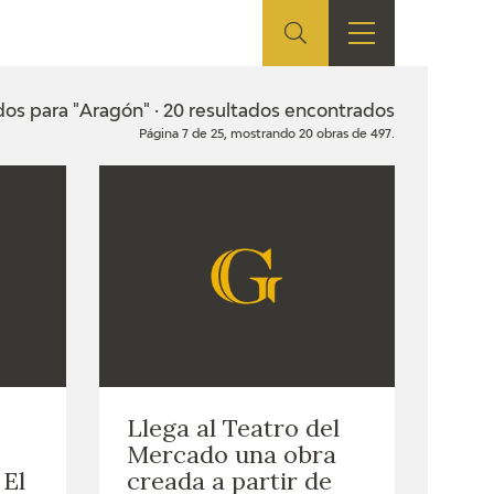
ES
TIENDA
EDUCA
EN
dos para "Aragón" · 20 resultados encontrados
Página 7 de 25, mostrando 20 obras de 497.
S
TIENDA ONLINE
CEDEA
RECURSOS
EDUCATIVOS
FICHAS ARASAAC
Llega al Teatro del
Mercado una obra
 El
creada a partir de