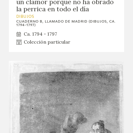
un clamor porque no ha obrado
la perrica en todo el día
CATÁLOGO
DIBUJOS
CUADERNO B, LLAMADO DE MADRID (DIBUJOS, CA.
GOYA EN EL MUNDO
1794-1797)
Ca. 1794 - 1797
GOYA EN ARAGÓN
Colección particular
PREMIO ARAGÓN GOYA
EDICIONES
PUBLICACIONES
TIENDA
TIENDA ONLINE