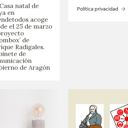
Casa natal de
Política privacidad
ya en
endetodos acoge
de el 25 de marzo
proyecto
ombox’ de
ique Radigales.
inete de
municación
bierno de Aragón