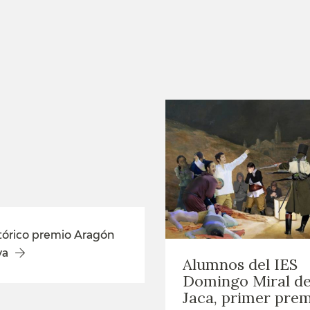
GOYA
tórico premio Aragón
ya
Alumnos del IES
Domingo Miral d
Jaca, primer pre