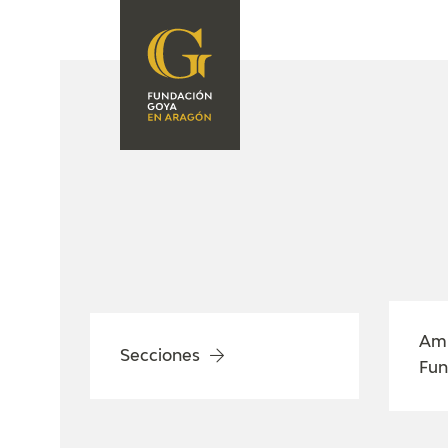
FUNDACIÓN
PROGRAMACIÓN
QUIENES SOMOS
EXPOSICIONES
CENTRO DE
INVESTIGACIÓN Y
ACTIVIDADES
DOCUMENTACIÓN
ACCIÓN
CORPORATIVA
SEDE
Ami
CONTACTO
Secciones
Fun