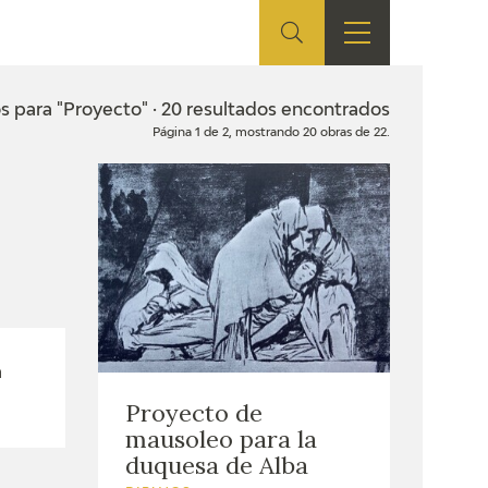
ES
TIENDA
EDUCA
EN
s para "Proyecto" · 20 resultados encontrados
Página 1 de 2, mostrando 20 obras de 22.
S
TIENDA ONLINE
CEDEA
RECURSOS
EDUCATIVOS
FICHAS ARASAAC
a
Proyecto de
mausoleo para la
duquesa de Alba