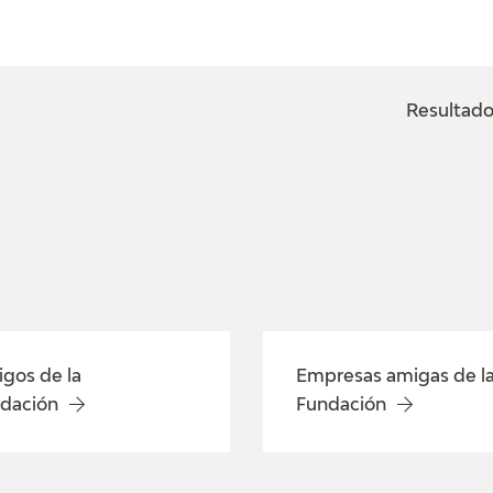
ACTUALIDAD
FRANCISCO DE GOYA
EDICIONES
Resultado
SALA DE
BIOGRAFÍA
PUBLICACIONE
PRENSA
BLOG CUADERNO
CRONOLOGÍA
ITALIANO
EL VIAJE DE GOYA
CATÁLOGO
gos de la
Empresas amigas de l
GOYA EN EL MUNDO
dación
Fundación
GOYA EN ARAGÓN
PREMIO ARAGÓN