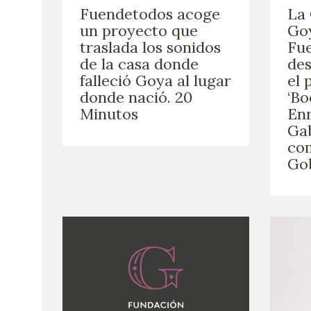
Fuendetodos acoge
La 
un proyecto que
Go
traslada los sonidos
Fu
de la casa donde
des
falleció Goya al lugar
el 
donde nació. 20
‘Bo
Minutos
Enr
Gab
co
Go