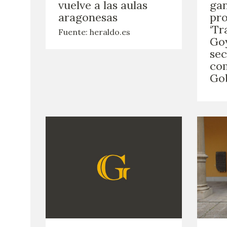
vuelve a las aulas
gan
aragonesas
pro
‘Tr
Fuente: heraldo.es
Goy
sec
co
Go