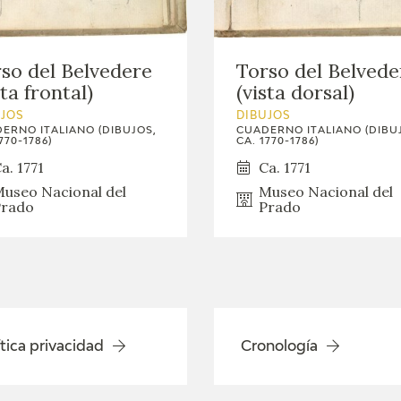
GOYA
so del Belvedere
Torso del Belvede
sta frontal)
(vista dorsal)
UJOS
DIBUJOS
ERNO ITALIANO (DIBUJOS,
CUADERNO ITALIANO (DIBU
770-1786)
CA. 1770-1786)
a. 1771
Ca. 1771
useo Nacional del
Museo Nacional del
rado
Prado
ítica privacidad
Cronología