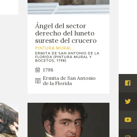
Ángel del sector
derecho del luneto
sureste del crucero
PINTURA MURAL
ERMITA DE SAN ANTONIO DE LA
FLORIDA (PINTURA MURAL Y
BOCETOS, 1798)
1798
Ermita de San Antonio
de la Florida
Visi
Fac
Visi
Twi
Visi
You