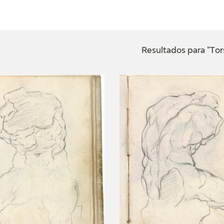
ACTUALIDAD
FRANCISCO DE GOYA
EDICIONES
Resultados para "Tor
SALA DE
BIOGRAFÍA
PUBLICACIONE
PRENSA
BLOG CUADERNO
CRONOLOGÍA
ITALIANO
EL VIAJE DE GOYA
CATÁLOGO
GOYA EN EL MUNDO
GOYA EN ARAGÓN
PREMIO ARAGÓN