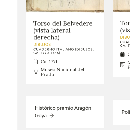
Tor
Torso del Belvedere
(vi
(vista lateral
derecha)
DIB
CUAD
DIBUJOS
CA. 1
CUADERNO ITALIANO (DIBUJOS,
C
CA. 1770-1786)
Ca. 1771
M
P
Museo Nacional del
Prado
Histórico premio Aragón
Pol
Goya