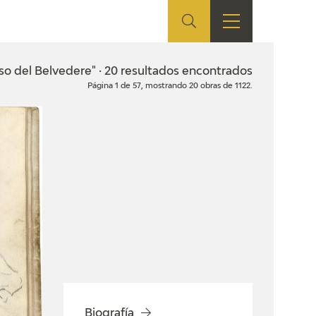
ES
TIENDA
EDUCA
EN
so del Belvedere" · 20 resultados encontrados
Página 1 de 57, mostrando 20 obras de 1122.
S
TIENDA ONLINE
CEDEA
RECURSOS
EDUCATIVOS
FICHAS ARASAAC
Biografía