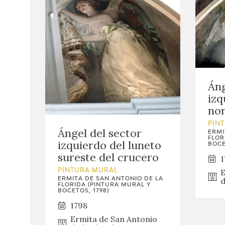
Áng
izq
nor
PIN
Ángel del sector
ERMI
FLOR
izquierdo del luneto
BOCE
sureste del crucero
1
E
PINTURA MURAL
ERMITA DE SAN ANTONIO DE LA
d
FLORIDA (PINTURA MURAL Y
BOCETOS, 1798)
1798
Ermita de San Antonio