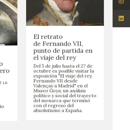
Visi
Ins
Visi
Lin
El retrato
de Fernando VII,
punto de partida en
el viaje del rey
o
Del 5 de julio hasta el 27 de
cero
octubre es posible visitar la
exposición "El viaje del rey.
Fernando VII desde
E LA
Valençay a Madrid" en el
Y
Museo Goya; un análisis
político y social del trayecto
del monarca que terminó
con el regreso del
io
absolutismo a España.