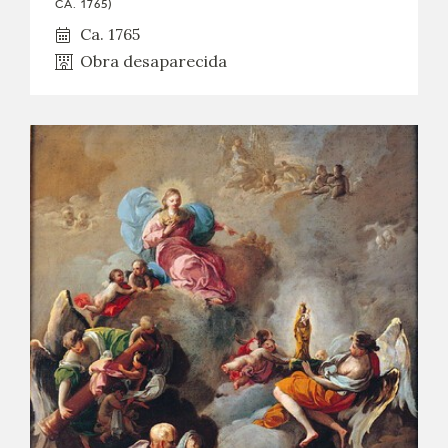
CA. 1765)
EDUCA
Ca. 1765
Obra desaparecida
CEDEA
RECURSOS EDUCATIVOS
FICHAS ARASAAC