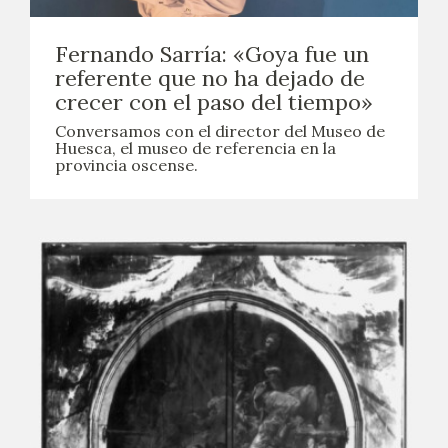
EXPOSICIONES
Fernando Sarría: «Goya fue un
ACTIVIDADES
referente que no ha dejado de
crecer con el paso del tiempo»
ACTUALIDAD
Conversamos con el director del Museo de
Huesca, el museo de referencia en la
provincia oscense.
SALA DE PRENSA
BLOG CUADERNO ITALIANO
FRANCISCO DE GOYA
BIOGRAFÍA
CRONOLOGÍA
EL VIAJE DE GOYA