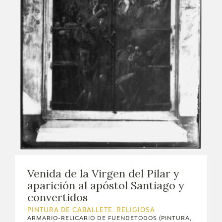
CATÁLOGO
GOYA EN EL MUNDO
GOYA EN ARAGÓN
PREMIO ARAGÓN GOYA
EDICIONES
PUBLICACIONES
Venida de la Virgen del Pilar y
TIENDA
aparición al apóstol Santiago y
convertidos
TIENDA ONLINE
PINTURA DE CABALLETE. RELIGIOSA
ARMARIO-RELICARIO DE FUENDETODOS (PINTURA,