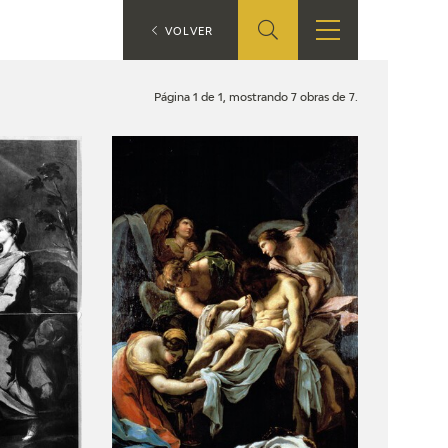
ES
VOLVER
TIENDA
EDUCA
EN
Página 1 de 1, mostrando 7 obras de 7.
S
TIENDA ONLINE
CEDEA
RECURSOS
EDUCATIVOS
FICHAS ARASAAC