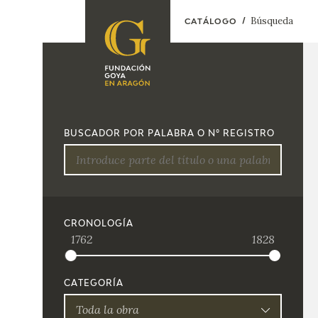
Búsqueda
CATÁLOGO
FUNDACIÓN
PROGRAMACIÓN
QUIENES SOMOS
EXPOSICIONES
CENTRO DE
BUSCADOR POR PALABRA O Nº REGISTRO
INVESTIGACIÓN Y
ACTIVIDADES
DOCUMENTACIÓN
ACCIÓN
CORPORATIVA
SEDE
CRONOLOGÍA
1762
1828
CONTACTO
CATEGORÍA
Toda la obra