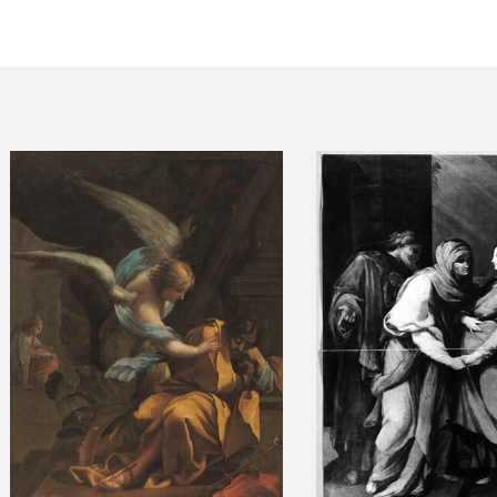
ACTUALIDAD
FRANCISCO DE GOYA
EDICIONES
SALA DE
BIOGRAFÍA
PUBLICACIONE
PRENSA
BLOG CUADERNO
CRONOLOGÍA
ITALIANO
EL VIAJE DE GOYA
CATÁLOGO
GOYA EN EL MUNDO
GOYA EN ARAGÓN
PREMIO ARAGÓN