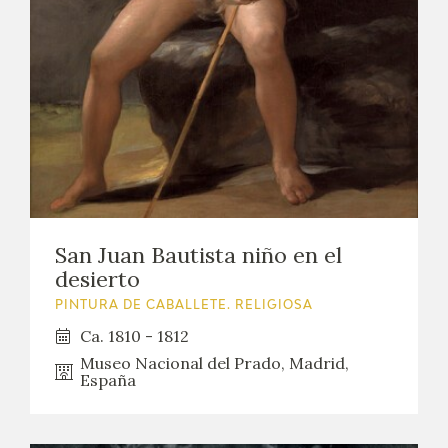
EXPOSICIONES
ACTIVIDADES
ACTUALIDAD
SALA DE PRENSA
BLOG CUADERNO ITALIANO
San Juan Bautista niño en el
desierto
FRANCISCO DE GOYA
PINTURA DE CABALLETE. RELIGIOSA
BIOGRAFÍA
Ca. 1810 - 1812
Museo Nacional del Prado, Madrid,
España
CRONOLOGÍA
EL VIAJE DE GOYA