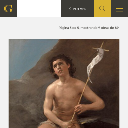
Búsqueda
CATÁLOGO
VOLVER
FUNDACIÓN
Página 5 de 5, mostrando 9 obras de 89.
QUIENES SOMOS
CENTRO DE INVESTIGACIÓN Y DOCUMENTACIÓN
ACCIÓN CORPORATIVA
SEDE
CONTACTO
PROGRAMACIÓN