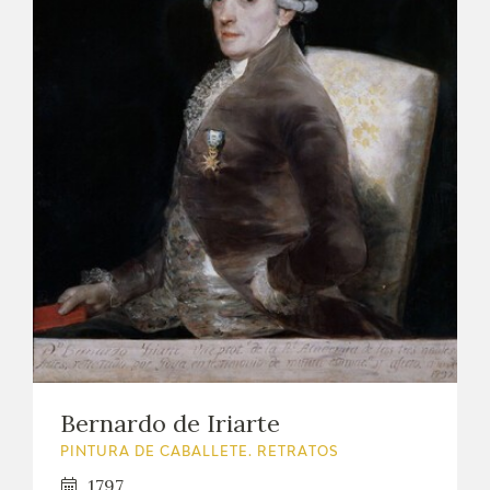
CATÁLOGO
GOYA EN EL MUNDO
GOYA EN ARAGÓN
PREMIO ARAGÓN GOYA
EDICIONES
PUBLICACIONES
TIENDA
Bernardo de Iriarte
TIENDA ONLINE
PINTURA DE CABALLETE. RETRATOS
1797