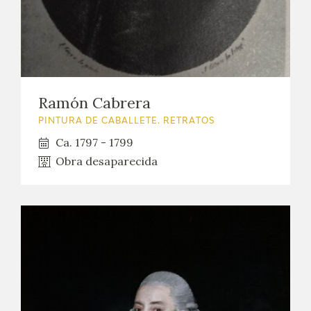
EXPOSICIONES
ACTIVIDADES
ACTUALIDAD
Ramón Cabrera
SALA DE PRENSA
PINTURA DE CABALLETE. RETRATOS
Ca. 1797 - 1799
BLOG CUADERNO ITALIANO
Obra desaparecida
FRANCISCO DE GOYA
BIOGRAFÍA
CRONOLOGÍA
EL VIAJE DE GOYA