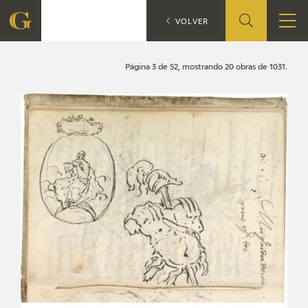
Search
CATÁLOGO
VOLVER
FOUNDATION
Página 3 de 52, mostrando 20 obras de 1031.
QUIENES SOMOS
CIDG
CORPORATE ACTION
SEDE
CONTACT