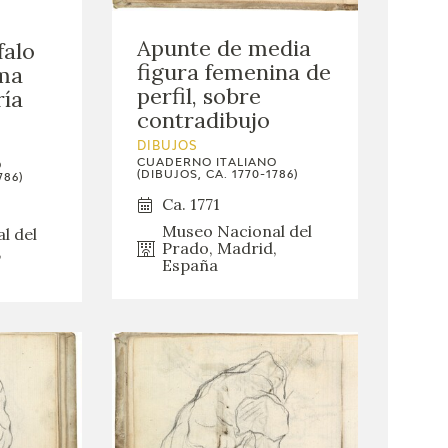
Apunte de media
falo
figura femenina de
ma
perfil, sobre
ría
contradibujo
DIBUJOS
CUADERNO ITALIANO
O
(DIBUJOS, CA. 1770-1786)
786)
Ca. 1771
Museo Nacional del
l del
Prado, Madrid,
,
España