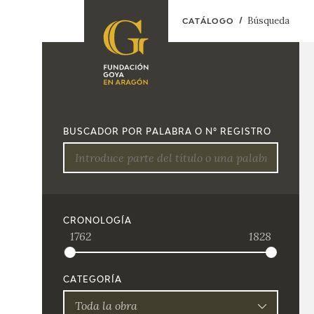
Búsqueda
CATÁLOGO
FUNDACIÓN
PROGRAMACIÓN
QUIENES SOMOS
EXPOSICIONES
CENTRO DE
BUSCADOR POR PALABRA O Nº REGISTRO
INVESTIGACIÓN Y
ACTIVIDADES
DOCUMENTACIÓN
ACCIÓN
CORPORATIVA
SEDE
CRONOLOGÍA
1762
1828
CONTACTO
CATEGORÍA
Toda la obra