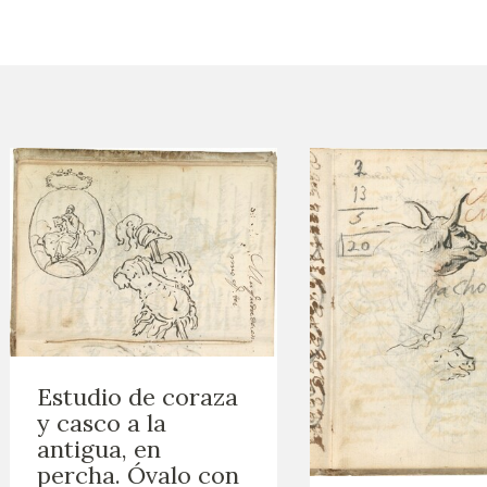
ACTUALIDAD
FRANCISCO DE GOYA
EDICIONES
SALA DE
BIOGRAFÍA
PUBLICACIONE
PRENSA
BLOG CUADERNO
CRONOLOGÍA
ITALIANO
EL VIAJE DE GOYA
CATÁLOGO
GOYA EN EL MUNDO
Estudio de coraza
y casco a la
GOYA EN ARAGÓN
antigua, en
percha. Óvalo con
PREMIO ARAGÓN