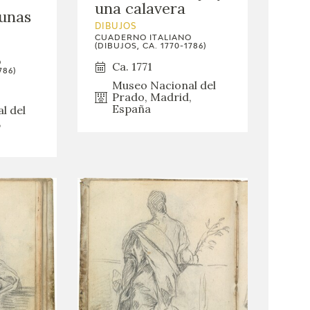
una calavera
unas
DIBUJOS
CUADERNO ITALIANO
(DIBUJOS, CA. 1770-1786)
O
Ca. 1771
786)
Museo Nacional del
Prado, Madrid,
España
l del
,