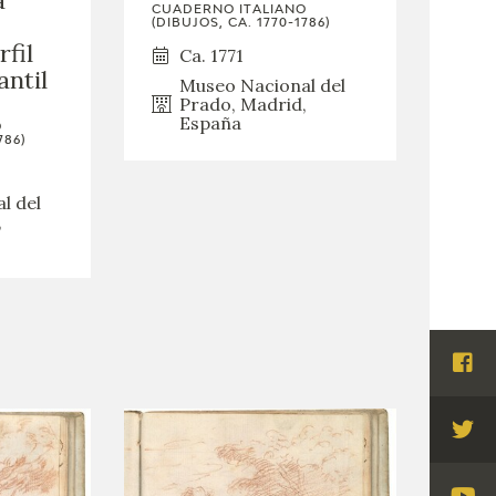
CUADERNO ITALIANO
(DIBUJOS, CA. 1770-1786)
rfil
Ca. 1771
antil
Museo Nacional del
Prado, Madrid,
España
O
786)
l del
,
Visi
Fac
Visi
Twi