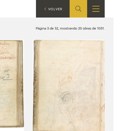
ES
VOLVER
TIENDA
EDUCA
EN
Página 3 de 52, mostrando 20 obras de 1031.
S
TIENDA ONLINE
CEDEA
RECURSOS
EDUCATIVOS
FICHAS ARASAAC