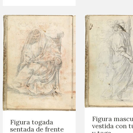
Figura mascu
Figura togada
vestida con t
sentada de frente
y toga