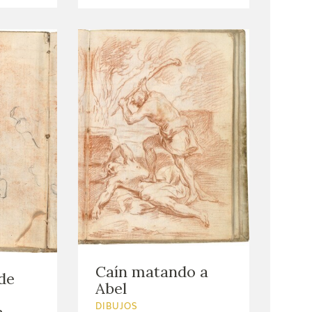
Caín matando a
de
Abel
a
DIBUJOS