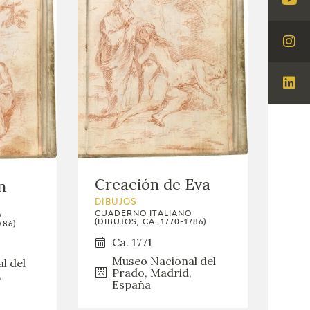
Visi
You
Visi
Ins
Visi
Lin
Creación de Eva
n
DIBUJOS
CUADERNO ITALIANO
O
(DIBUJOS, CA. 1770-1786)
786)
Ca. 1771
Museo Nacional del
l del
Prado, Madrid,
,
España