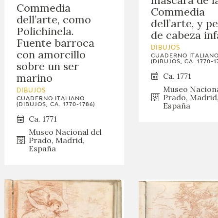
Commedia
Commedia
dell’arte, como
dell’arte, y pe
Polichinela.
de cabeza inf
Fuente barroca
DIBUJOS
con amorcillo
CUADERNO ITALIAN
(DIBUJOS, CA. 1770-1
sobre un ser
Ca. 1771
marino
Museo Naciona
DIBUJOS
Prado, Madrid
CUADERNO ITALIANO
España
(DIBUJOS, CA. 1770-1786)
Ca. 1771
Museo Nacional del
Prado, Madrid,
España