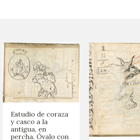
CTUALIDAD
FRANCISCO DE GOYA
EDICIONES
PUBLICACIONES
EL VIAJE DE GOYA
CATÁLOGO
Estudio de coraza
y casco a la
antigua, en
percha. Óvalo con
PREMIO ARAGÓN