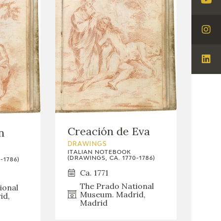
Visi
You
Visi
Ins
Visi
Lin
Creación de Eva
n
DRAWINGS
ITALIAN NOTEBOOK
(DRAWINGS, CA. 1770-1786)
-1786)
Ca. 1771
The Prado National
ional
Museum. Madrid,
id,
Madrid