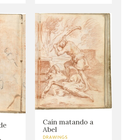
Caín matando a
de
Abel
a
DRAWINGS