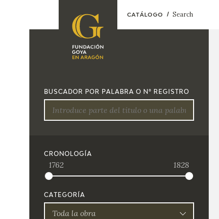
Search
CATÁLOGO
FOUNDATION
A
QUIENES
EXPOSICIONES
SOMOS
BUSCADOR POR PALABRA O Nº REGISTRO
CIDG
ACTIVIDADES
CORPORATE
ACTION
SEDE
CRONOLOGÍA
1762
1828
CONTACT
CATEGORÍA
Toda la obra