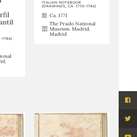
ITALIAN NOTEBOOK
(DRAWINGS, CA. 1770-1786)
rfil
Ca. 1771
antil
The Prado National
Museum. Madrid,
Madrid
-1786)
ional
id,
Visi
Fac
Visi
Twi