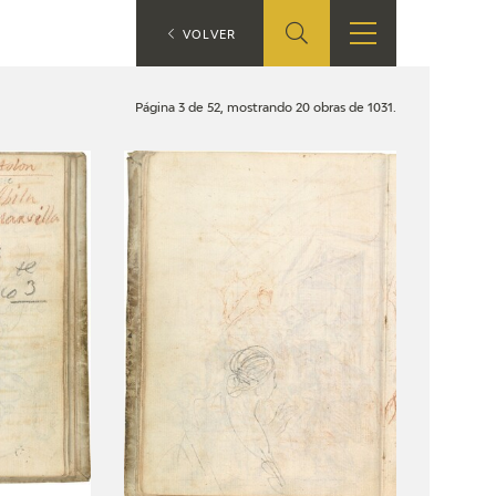
ES
VOLVER
SHOP
EDUCA
EN
Página 3 de 52, mostrando 20 obras de 1031.
ONLINE SHOP
RECURSOS
EDUCATIVOS
ARASAAC