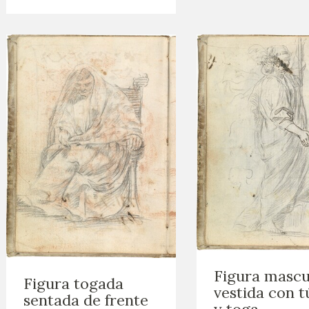
Figura mascu
Figura togada
vestida con t
sentada de frente
y toga