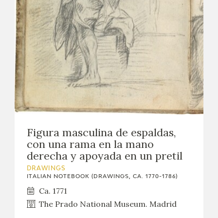
EXPOSICIONES
ACTIVIDADES
ACTUALIDAD
Figura masculina de espaldas,
FRANCISCO DE GOYA
con una rama en la mano
derecha y apoyada en un pretil
DRAWINGS
ITALIAN NOTEBOOK (DRAWINGS, CA. 1770-1786)
Ca. 1771
The Prado National Museum. Madrid
EL VIAJE DE GOYA