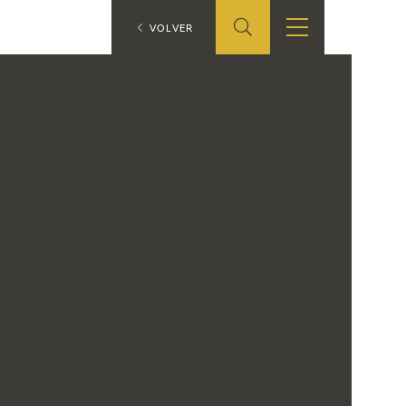
ES
VOLVER
TIENDA
EDUCA
EN
S
TIENDA ONLINE
CEDEA
RECURSOS
EDUCATIVOS
FICHAS ARASAAC