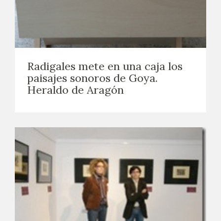
EDUCA
CEDEA
RECURSOS EDUCATIVOS
Radigales mete en una caja los
paisajes sonoros de Goya.
FICHAS ARASAAC
Heraldo de Aragón