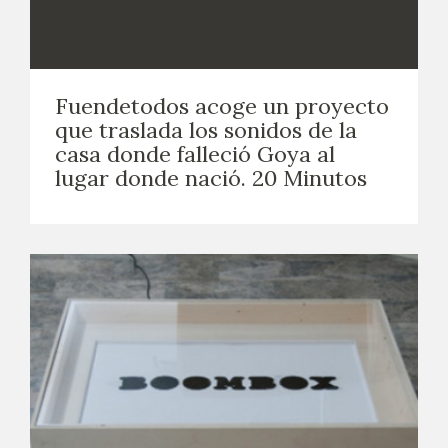
CATÁLOGO
GOYA EN EL MUNDO
Fuendetodos acoge un proyecto
que traslada los sonidos de la
GOYA EN ARAGÓN
casa donde falleció Goya al
lugar donde nació. 20 Minutos
PREMIO ARAGÓN GOYA
EDICIONES
PUBLICACIONES
TIENDA
TIENDA ONLINE