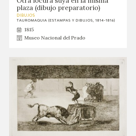
Otra locura suya en la misma
EXPOSICIONES
plaza (dibujo preparatorio)
DIBUJOS
ACTIVIDADES
TAUROMAQUIA (ESTAMPAS Y DIBUJOS, 1814-1816)
1815
ACTUALIDAD
Museo Nacional del Prado
SALA DE PRENSA
BLOG CUADERNO ITALIANO
FRANCISCO DE GOYA
BIOGRAFÍA
CRONOLOGÍA
EL VIAJE DE GOYA