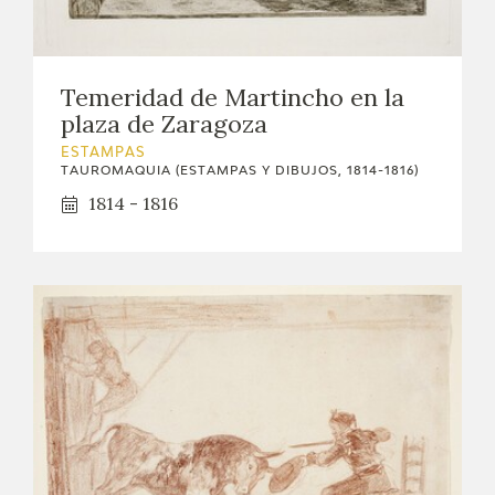
EDUCA
CEDEA
Temeridad de Martincho en la
plaza de Zaragoza
RECURSOS EDUCATIVOS
ESTAMPAS
TAUROMAQUIA (ESTAMPAS Y DIBUJOS, 1814-1816)
FICHAS ARASAAC
1814 - 1816